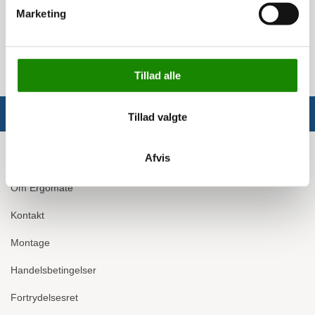
Trolleyer: 2 typer med hjul
Marketing
Vægophæng: Ja
Holder til informationsark: Ja
Tillad alle
Tillad valgte
Afvis
Info
Om Ergomate
Kontakt
Montage
Handelsbetingelser
Fortrydelsesret