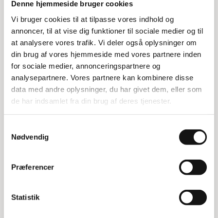
Fleksible valg
Denne hjemmeside bruger cookies
Vi bruger cookies til at tilpasse vores indhold og
Start med at vælge størrelsen på affaldsspanden -
annoncer, til at vise dig funktioner til sociale medier og til
enten 60 liter eller 80 liter. Derefter kan du vælge
at analysere vores trafik. Vi deler også oplysninger om
låg eller ramme i den farve, du foretrækker. For
din brug af vores hjemmeside med vores partnere inden
rammerne er der fire forskellige indkasttyper at
for sociale medier, annonceringspartnere og
vælge imellem.
analysepartnere. Vores partnere kan kombinere disse
Hvis du har brug for at flytte affaldsstationen, er
data med andre oplysninger, du har givet dem, eller som
der to typer trolleyer med hjul til rådighed. Der er
de har indsamlet fra din brug af deres tjenester.
også mulighed for vægophæng og en holder til
informationsark.
Samtykkevalg
Nødvendig
Dette vippelåg er kompatibelt med både 60 liter
og 80 liter spandene.
Præferencer
Specifikationer
Størrelser: 60 l, 80 l
Statistik
Farver: Flere valgmuligheder
Indkasttyper: 4 forskellige