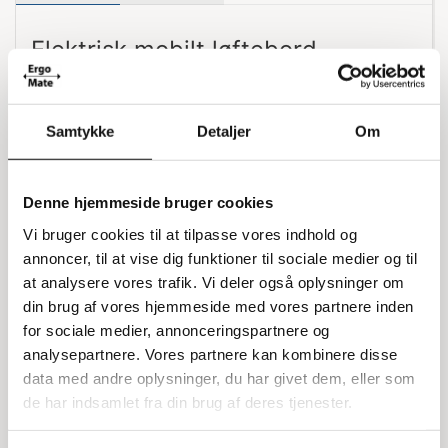
Elektrisk mobilt løftebord
Dette elektriske mobile løftebord er lavet i robust
kvalitet og er nemt at håndtere. Det har en
Samtykke
Detaljer
Om
lasteevne på 300 kg og en løftehøjde fra 49,5 til
160 cm. Bordet måler 52x101 cm, og egenvægten
er 183 kg. Det er udstyret med en dobbelt saks og
Denne hjemmeside bruger cookies
styres med trykknapper til løft og sænkning.
Vi bruger cookies til at tilpasse vores indhold og
Hydraulisk system og batteri
annoncer, til at vise dig funktioner til sociale medier og til
at analysere vores trafik. Vi deler også oplysninger om
Løftebordet er udstyret med en europæisk
din brug af vores hjemmeside med vores partnere inden
pumpeenhed (DC/700W) og vedligeholdelsesfrie
for sociale medier, annonceringspartnere og
tyske batterier, som sikrer mange driftstimer pr.
analysepartnere. Vores partnere kan kombinere disse
opladning og en lang levetid. Det inkluderer et
data med andre oplysninger, du har givet dem, eller som
batteri på 70Ah/12V, en lader på 10Ah/12V, et
de har indsamlet fra din brug af deres tjenester.
ladedisplay og et ladekabel.