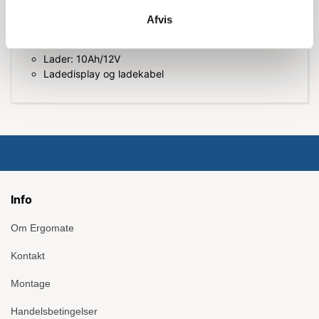
Trykknap styring
Afvis
Pumpeenhed: DC/700W
Batteri: 70Ah/12V
Lader: 10Ah/12V
Ladedisplay og ladekabel
Info
Om Ergomate
Kontakt
Montage
Handelsbetingelser