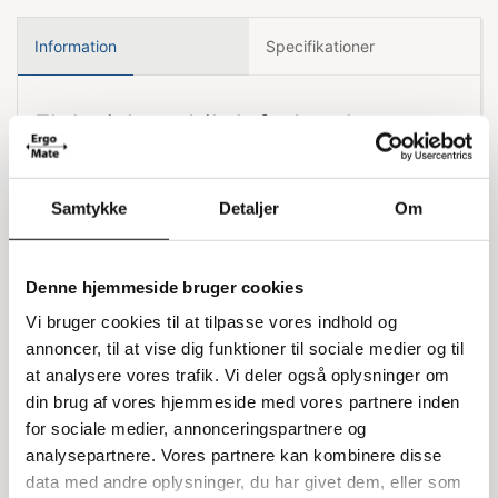
Information
Specifikationer
Elektrisk mobilt løftebord
Dette elektriske mobile løftebord er hydraulisk og
lavet i en robust kvalitet, hvilket gør det nemt og
Samtykke
Detaljer
Om
smidigt at håndtere. Det har en lasteevne på 800
kg og kan løfte fra 41 cm til 146 cm i højden.
Bordet måler 52 cm i bredden og 101 cm i
Denne hjemmeside bruger cookies
længden, og det vejer 176 kg. Løftebordet er
Vi bruger cookies til at tilpasse vores indhold og
udstyret med en dobbelt saks og styres med
annoncer, til at vise dig funktioner til sociale medier og til
trykknapper til løft og sænkning.
at analysere vores trafik. Vi deler også oplysninger om
Effektiv pumpeenhed og batteri
din brug af vores hjemmeside med vores partnere inden
for sociale medier, annonceringspartnere og
Løftebordet er monteret med en europæisk
analysepartnere. Vores partnere kan kombinere disse
pumpeenhed (DC/700W) og vedligeholdelsesfrie
data med andre oplysninger, du har givet dem, eller som