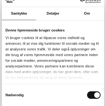
Manuelt mobilt løftebord
Dette manuelle mobile løftebord er hydraulisk og
Samtykke
Detaljer
Om
lavet i en robust kvalitet, hvilket gør det nemt og
smidigt at håndtere. Det er ideelt til forskellige
typer arbejde og fungerer godt i industri, lager og
Denne hjemmeside bruger cookies
varehuse.
Vi bruger cookies til at tilpasse vores indhold og
annoncer, til at vise dig funktioner til sociale medier og til
Fleksibelt løfteredskab
at analysere vores trafik. Vi deler også oplysninger om
Løftebordet er kendt for sin pålidelige
din brug af vores hjemmeside med vores partnere inden
konstruktion og lange levetid. Det er et fleksibelt
for sociale medier, annonceringspartnere og
løfteredskab, der kan bruges til mange forskellige
analysepartnere. Vores partnere kan kombinere disse
opgaver. Med en lasteevne på 150 kg og en
data med andre oplysninger, du har givet dem, eller som
løftehøjde fra 25,5 til 76 cm, kan det håndtere en
de har indsamlet fra din brug af deres tjenester.
bred vifte af løfteopgaver.
Samtykkevalg
Godkendt og driftsikker
Nødvendig
Dette løftebord er kendt for sine gode mekaniske