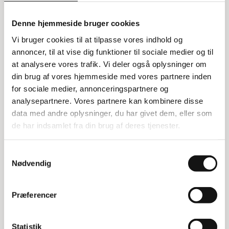
Manuelt mobilt løftebord
Denne hjemmeside bruger cookies
Dette manuelle mobile løftebord er hydraulisk og
Vi bruger cookies til at tilpasse vores indhold og
lavet i en robust kvalitet, hvilket gør det nemt og
annoncer, til at vise dig funktioner til sociale medier og til
smidigt at håndtere. Det er ideelt til forskellige
at analysere vores trafik. Vi deler også oplysninger om
typer arbejde og fungerer godt i industri, lager og
din brug af vores hjemmeside med vores partnere inden
varehuse.
for sociale medier, annonceringspartnere og
analysepartnere. Vores partnere kan kombinere disse
Fleksibelt og pålideligt løfteudstyr
data med andre oplysninger, du har givet dem, eller som
de har indsamlet fra din brug af deres tjenester.
Løftebordet har en enkel og pålidelig konstruktion,
der sikrer lang levetid. Det er kendt for sine gode
mekaniske styrker og driftsikkerhed. Løftebordet
Samtykkevalg
er godkendt i henhold til EN1570 og ANSI/ASME
Nødvendig
normerne, hvilket garanterer høj sikkerhed og
kvalitet.
Præferencer
Specifikationer:
Statistik