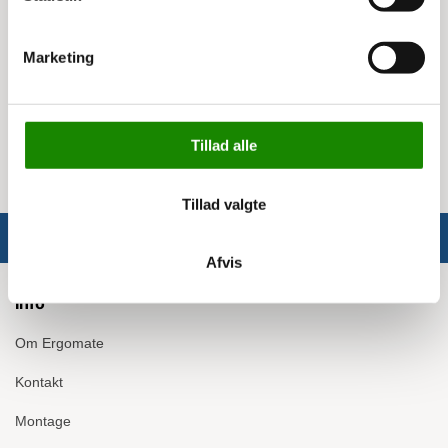
Lasteevne: 300 kg
Løftehøjde: 43,5-158,5 cm
Borddimension: 52x101 cm
Marketing
Egenvægt: 150 kg
Dobbelt saks
Løft med fodpumpe
Sænkning med drejehåndtag
Tillad alle
Tillad valgte
Afvis
Info
Om Ergomate
Kontakt
Montage