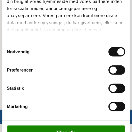
organisere indholdet i bakken effektivt.
din brug af vores hjemmeside med vores partnere inden
for sociale medier, annonceringspartnere og
Fordele ved modulbakkemellemvæg
analysepartnere. Vores partnere kan kombinere disse
data med andre oplysninger, du har givet dem, eller som
Ved at bruge denne mellemvæg kan du nemt
de har indsamlet fra din brug af deres tjenester.
opdele din modulbakke i mindre sektioner, hvilket
gør det lettere at holde styr på forskellige
Samtykkevalg
genstande. Det er en praktisk løsning til at skabe
Nødvendig
orden og struktur i dine opbevaringssystemer.
Specifikationer
Præferencer
Passer til: Arca Systems modulbakke 14 liter (9069)
Placering: På langs
Statistik
Marketing