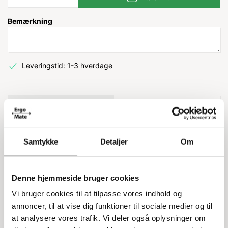
Bemærkning
Leveringstid: 1-3 hverdage
Information
Specifikationer
Modulbakkemellemvæg til Arca
Samtykke
Detaljer
Om
Systems
Denne hjemmeside bruger cookies
Modulbakkemellemvæggen er designet til at
passe perfekt i Arca Systems modulbakke med en
Vi bruger cookies til at tilpasse vores indhold og
kapacitet på 14 liter (model 9069). Denne
annoncer, til at vise dig funktioner til sociale medier og til
mellemvæg placeres på langs og hjælper med at
at analysere vores trafik. Vi deler også oplysninger om