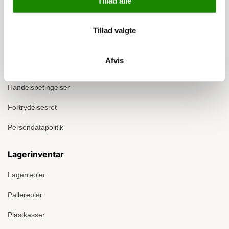
Tillad alle
Info
Om Ergomate
Tillad valgte
Kontakt
Afvis
Montage
Handelsbetingelser
Fortrydelsesret
Persondatapolitik
Lagerinventar
Lagerreoler
Pallereoler
Plastkasser