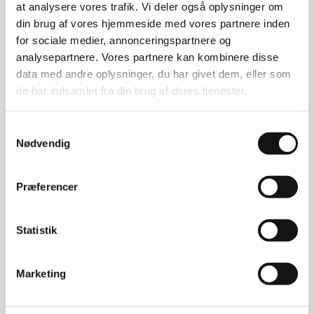
at analysere vores trafik. Vi deler også oplysninger om
Specifikationer:
din brug af vores hjemmeside med vores partnere inden
for sociale medier, annonceringspartnere og
Højde: 185 cm
Bredde: 60 cm
analysepartnere. Vores partnere kan kombinere disse
Dybde: 50 cm
data med andre oplysninger, du har givet dem, eller som
Kabinet: RAL 7035
de har indsamlet fra din brug af deres tjenester.
Dør: RAL 7031
Samtykkevalg
Nødvendig
Relaterede varer
Præferencer
Statistik
Marketing