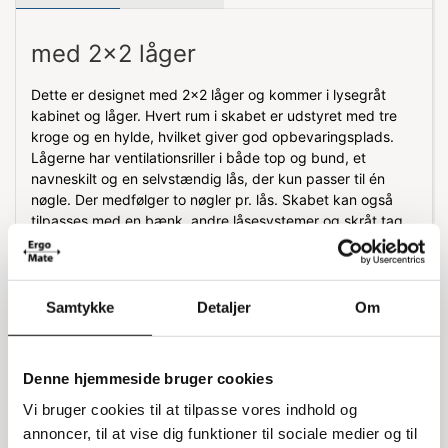
med 2x2 låger
Dette er designet med 2x2 låger og kommer i lysegråt
kabinet og låger. Hvert rum i skabet er udstyret med tre
kroge og en hylde, hvilket giver god opbevaringsplads.
Lågerne har ventilationsriller i både top og bund, et
navneskilt og en selvstændig lås, der kun passer til én
nøgle. Der medfølger to nøgler pr. lås. Skabet kan også
tilpasses med en bænk, andre låsesystemer og skråt tag.
Funktioner og tilpasningsmuligheder
et tilbyder flere praktiske funktioner og
Samtykke
Detaljer
Om
tilpasningsmuligheder. Ventilationsrillerne sikrer god
luftcirkulation, mens navneskiltet gør det nemt at
identificere hvert rum. Den selvstændige lås giver ekstra
Denne hjemmeside bruger cookies
sikkerhed, og der er mulighed for at tilføje en bænk, vælge
andre låsesystemer eller få et skråt tag for at
Vi bruger cookies til at tilpasse vores indhold og
imødekomme specifikke behov.
annoncer, til at vise dig funktioner til sociale medier og til