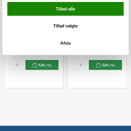
Tillad alle
2621000099
3234231253
Greb for hængelås
Garderobebænk fritst.
Newline
110 cm fyr
Tillad valgte
Listepris 1.298,00 kr
79,00 kr
949,00 kr
Afvis
98,75 kr inkl. moms
1.186,25 kr inkl. moms
Køb nu
Køb nu