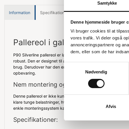
Samtykke
Information
Specifikationer
Denne hjemmeside bruger c
Vi bruger cookies til at tilpas
vores trafik. Vi deler også 
Pallereol i galvaniseret materi
annonceringspartnere og anal
dem, eller som de har indsaml
P90 Silverline pallereol er lavet af galvaniseret materiale, hv
robust. Den er designet til at være nem og hurtig at samle, så
Samtykkevalg
brug. Derudover har den en høj sikkerhedsfaktor, hvilket gør de
Nødvendig
opbevaring.
Nem montering og høj sikkerhed
Denne pallereol er ikke kun praktisk, men også sikker. Den er 
klare tunge belastninger, hvilket gør den ideel til forskelli
Afvis
enkle monteringssystem kan du hurtigt få den sat op uden b
Specifikationer: