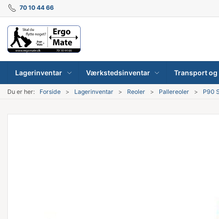
70 10 44 66
Lagerinventar
Værkstedsinventar
Transport og 
Du er her:
Forside
Lagerinventar
Reoler
Pallereoler
P90 S