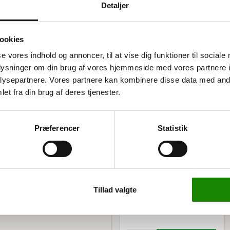
Detaljer
ookies
se vores indhold og annoncer, til at vise dig funktioner til sociale
oplysninger om din brug af vores hjemmeside med vores partnere i
ale
ysepartnere. Vores partnere kan kombinere disse data med andr
et fra din brug af deres tjenester.
ilket gør den både holdbar og
 du hurtigt kan få den i
n til et pålideligt valg for
Præferencer
Statistik
3195216609
Gangskilt til reol
210x300 Ligeskilte
konstrueret til at kunne
ge opbevaringsbehov. Med dens
52,00 kr
Tillad valgte
esvær.
65,00 kr inkl. moms