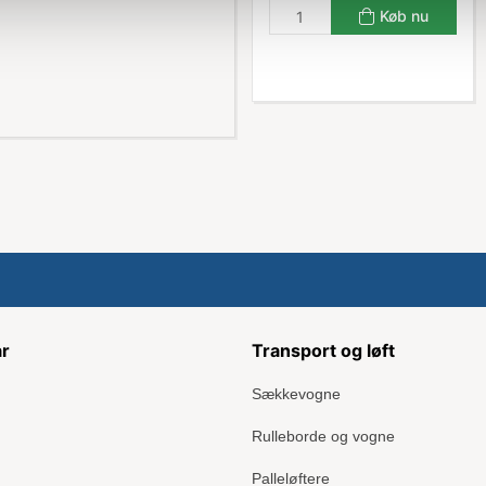
Køb nu
ar
Transport og løft
Sækkevogne
Rulleborde og vogne
Palleløftere