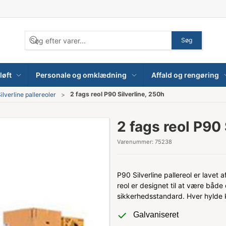
Søg
løft
Personale og omklædning
Affald og rengøring
2 fags reol P90 Silverline, 250h
ilverline pallereoler
2 fags reol P90 
Varenummer:
75238
P90 Silverline pallereol er lavet 
reol er designet til at være både
sikkerhedsstandard. Hver hylde k
Galvaniseret