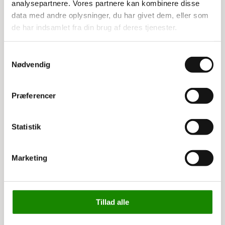
Kontakt
analysepartnere. Vores partnere kan kombinere disse
data med andre oplysninger, du har givet dem, eller som
Montage
de har indsamlet fra din brug af deres tjenester.
Handelsbetingelser
Samtykkevalg
Fortrydelsesret
Nødvendig
Persondatapolitik
Præferencer
Lagerinventar
Lagerreoler
Statistik
Pallereoler
Marketing
Plastkasser
Omklædningsskabe
Tillad alle
Stiger og stilladser