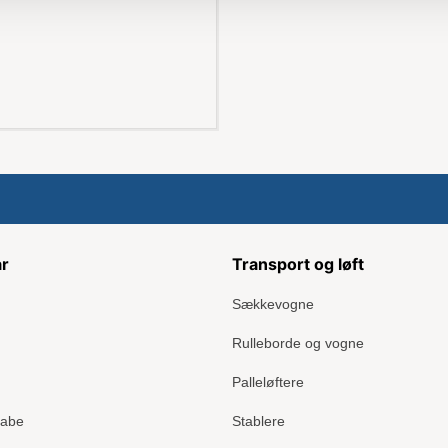
ar
Transport og løft
Sækkevogne
Rulleborde og vogne
Palleløftere
kabe
Stablere