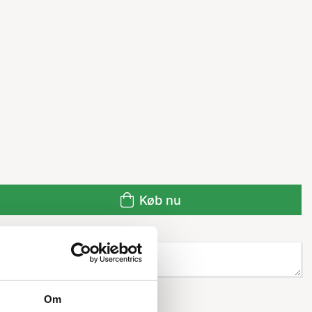
Køb nu
Om