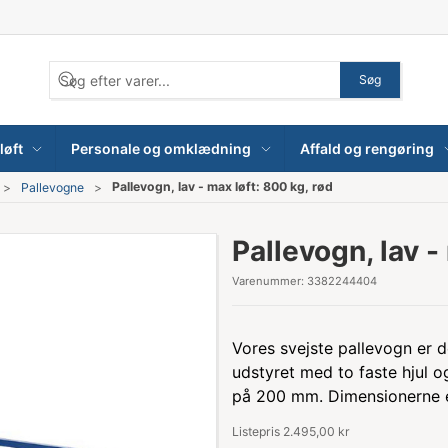
Søg
løft
Personale og omklædning
Affald og rengøring
Pallevogn, lav - max løft: 800 kg, rød
Pallevogne
Pallevogn, lav -
Varenummer:
3382244404
Vores svejste pallevogn er de
udstyret med to faste hjul o
på 200 mm. Dimensionerne 
Listepris 2.495,00 kr