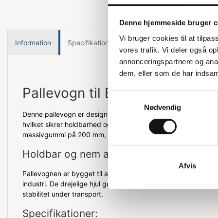
Denne hjemmeside bruger c
Vi bruger cookies til at tilpas
Information
Specifikationer
vores trafik. Vi deler også 
annonceringspartnere og anal
dem, eller som de har indsaml
Pallevogn til EUR-paller
Samtykkevalg
Nødvendig
Denne pallevogn er designet til at håndtere EUR-paller effekti
hvilket sikrer holdbarhed og stabilitet under brug. Med sine 2 f
massivgummi på 200 mm, er den nem at manøvrere, selv med
Holdbar og nem at manøvrere
Afvis
Pallevognen er bygget til at klare tunge opgaver og er derfor 
industri. De drejelige hjul gør det let at navigere i trange rum,
stabilitet under transport.
Specifikationer: