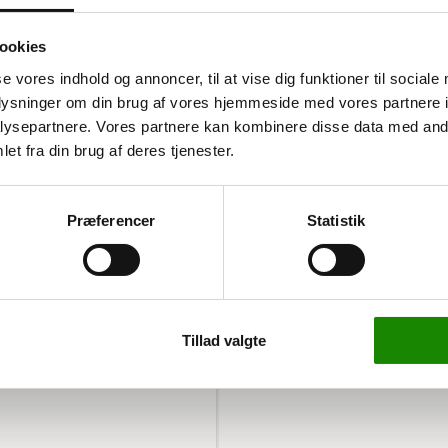
ookies
se vores indhold og annoncer, til at vise dig funktioner til sociale
oplysninger om din brug af vores hjemmeside med vores partnere i
ysepartnere. Vores partnere kan kombinere disse data med andr
et fra din brug af deres tjenester.
Præferencer
Statistik
vt. Den er robust og svejst,
aste og 2 drejelige hjul i
 tung last.
Tillad valgte
ideel til både lager og
 mens de faste hjul sikrer