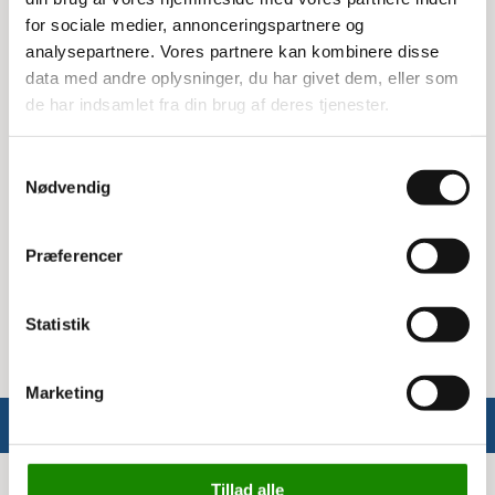
vaskes.
for sociale medier, annonceringspartnere og
analysepartnere. Vores partnere kan kombinere disse
Tekst og anvendelse
data med andre oplysninger, du har givet dem, eller som
Pictogrammet har teksten 'BATTERIER', hvilket gør
de har indsamlet fra din brug af deres tjenester.
det nemt at identificere, hvor batterier skal
bortskaffes korrekt. Det er en praktisk løsning til
Samtykkevalg
at forbedre affaldssorteringen i hjemmet eller på
Nødvendig
arbejdspladsen.
Specifikationer
Præferencer
Mål: 16 x 3 cm
Statistik
Marketing
Tillad alle