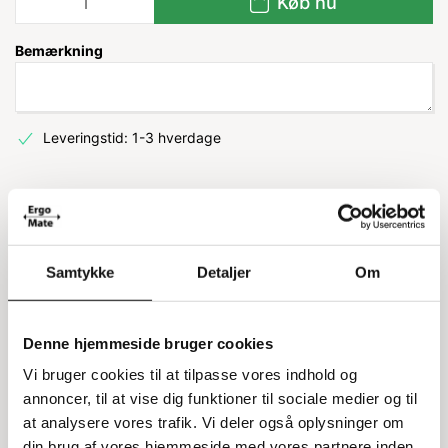
Køb nu
Bemærkning
Leveringstid: 1-3 hverdage
Information
Specifikationer
Samtykke
Detaljer
Om
Selvklæbende pictogram til
kildesortering
Denne hjemmeside bruger cookies
Dette selvklæbende pictogram er designet med
Vi bruger cookies til at tilpasse vores indhold og
afrundede hjørner og er ideelt til dine
annoncer, til at vise dig funktioner til sociale medier og til
kildesorteringsstationer eller almindelige
at analysere vores trafik. Vi deler også oplysninger om
skraldespande. Det er nemt at rengøre, da det kan
din brug af vores hjemmeside med vores partnere inden