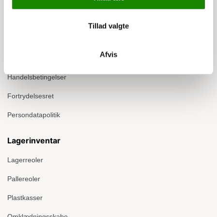
Info
Om Ergomate
Tillad valgte
Kontakt
Afvis
Montage
Handelsbetingelser
Fortrydelsesret
Persondatapolitik
Lagerinventar
Lagerreoler
Pallereoler
Plastkasser
Omklædningsskabe