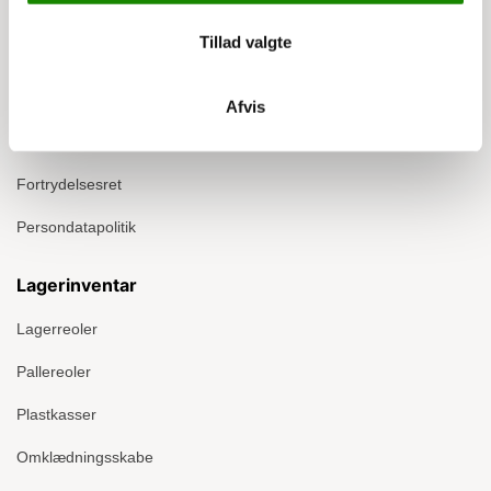
Om Ergomate
Tillad valgte
Kontakt
Montage
Afvis
Handelsbetingelser
Fortrydelsesret
Persondatapolitik
Lagerinventar
Lagerreoler
Pallereoler
Plastkasser
Omklædningsskabe