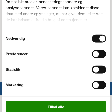
holde det rent og pænt.
for sociale medier, annonceringspartnere og
analysepartnere. Vores partnere kan kombinere disse
Tekst og anvendelse
data med andre oplysninger, du har givet dem, eller som
de har indsamlet fra din brug af deres tjenester.
Pictogrammet har teksten 'PAP OG PAPIR', hvilket
gør det ideelt til at markere, hvor papir og pap
Samtykkevalg
skal smides ud. Det er en enkel måde at sikre
Nødvendig
korrekt sortering på.
Specifikationer
Præferencer
Mål: 16x3h cm
Statistik
Marketing
Info
Tillad alle