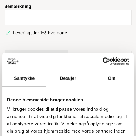
Bemærkning
Leveringstid: 1-3 hverdage
Information
Specifikationer
Selvklæbende pictogram til
Samtykke
Detaljer
Om
kildesortering
Denne hjemmeside bruger cookies
Dette selvklæbende pictogram er designet til at
gøre din affaldssortering nemmere. Med
Vi bruger cookies til at tilpasse vores indhold og
afrundede hjørner passer det perfekt til både
annoncer, til at vise dig funktioner til sociale medier og til
kildesorteringsstationer og almindelige
at analysere vores trafik. Vi deler også oplysninger om
skraldespande. Det er også vaskbart, så du kan
din brug af vores hjemmeside med vores partnere inden