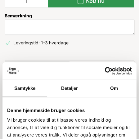
Køb nu
Bemærkning
Leveringstid: 1-3 hverdage
Information
Specifikationer
Samtykke
Detaljer
Om
Selvklæbende pictogram til
affaldssortering
Denne hjemmeside bruger cookies
Dette selvklæbende pictogram er designet til at
Vi bruger cookies til at tilpasse vores indhold og
gøre affaldssortering nemmere. Med afrundede
annoncer, til at vise dig funktioner til sociale medier og til
hjørner passer det perfekt til både
at analysere vores trafik. Vi deler også oplysninger om
kildesorteringsstationer og almindelige