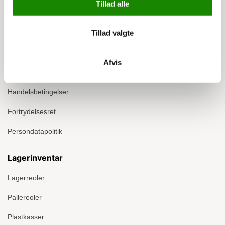
Tillad alle
Info
Tillad valgte
Om Ergomate
Kontakt
Afvis
Montage
Handelsbetingelser
Fortrydelsesret
Persondatapolitik
Lagerinventar
Lagerreoler
Pallereoler
Plastkasser