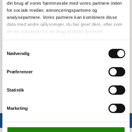
din brug af vores hjemmeside med vores partnere inden
skraldespande. Det er også vaskbart, så du kan
for sociale medier, annonceringspartnere og
holde det rent og pænt.
analysepartnere. Vores partnere kan kombinere disse
Tekst og anvendelse
data med andre oplysninger, du har givet dem, eller som
de har indsamlet fra din brug af deres tjenester.
Pictogrammet har teksten 'RESTAFFALD', hvilket
gør det klart og tydeligt, hvad der skal smides i
Samtykkevalg
den pågældende beholder. Det er en praktisk
Nødvendig
løsning til både hjemmet og arbejdspladsen, hvor
korrekt affaldssortering er vigtig.
Præferencer
Specifikationer
Mål: 12x12 cm
Statistik
Marketing