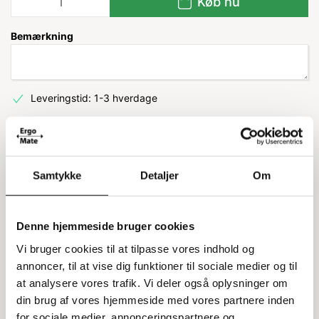
Køb nu
Bemærkning
Leveringstid: 1-3 hverdage
Information
Specifikationer
Samtykke
Detaljer
Om
Selvklæbende pictogram til
affaldssortering
Denne hjemmeside bruger cookies
Vi bruger cookies til at tilpasse vores indhold og
Dette selvklæbende pictogram er designet til at gøre
annoncer, til at vise dig funktioner til sociale medier og til
affaldssortering nemmere. Med afrundede hjørner passer
at analysere vores trafik. Vi deler også oplysninger om
det perfekt til både kildesorteringsstationer og almindelige
din brug af vores hjemmeside med vores partnere inden
skraldespande. Det er også vaskbart, hvilket gør det nemt
for sociale medier, annonceringspartnere og
at holde rent.