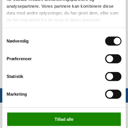
analysepartnere. Vores partnere kan kombinere disse
Brug af pictogrammet
data med andre oplysninger, du har givet dem, eller som
de har indsamlet fra din brug af deres tjenester.
Pictogrammet har teksten 'PLAST', hvilket gør det ideelt til
at markere beholdere til plastaffald. Det er nemt at sætte
op og kan hurtigt fjernes eller flyttes, hvis det er
Samtykkevalg
nødvendigt.
Nødvendig
Specifikationer
Præferencer
Mål: 12x12 cm
Statistik
Marketing
Info
Tillad alle
Om Ergomate