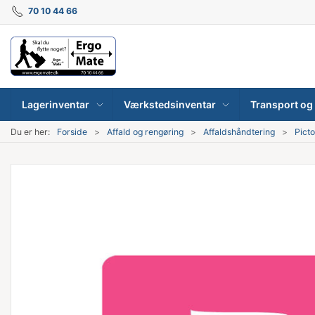
70 10 44 66
Lagerinventar
Værkstedsinventar
Transport og 
Du er her:
Forside
Affald og rengøring
Affaldshåndtering
Picto