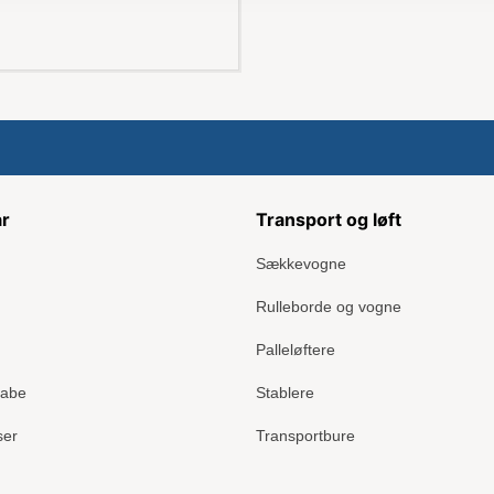
ar
Transport og løft
Sækkevogne
Rulleborde og vogne
Palleløftere
kabe
Stablere
ser
Transportbure