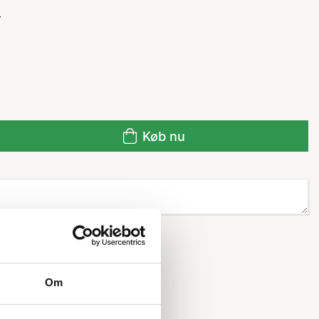
r
Køb nu
Om