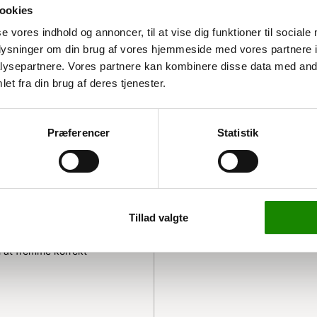
ookies
se vores indhold og annoncer, til at vise dig funktioner til sociale
oplysninger om din brug af vores hjemmeside med vores partnere i
ysepartnere. Vores partnere kan kombinere disse data med andr
et fra din brug af deres tjenester.
faldssortering
Præferencer
Statistik
ner, hvilket gør det ideelt
e skraldespande. Det er både
r på, at det holder sig pænt
Tillad valgte
at identificere, hvilken
il at fremme korrekt