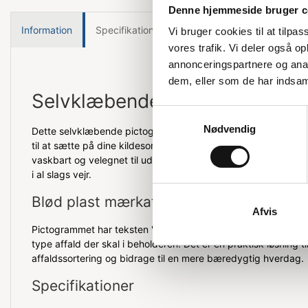
Denne hjemmeside bruger c
Information
Specifikationer
Vi bruger cookies til at tilpas
vores trafik. Vi deler også 
annonceringspartnere og anal
dem, eller som de har indsaml
Selvklæbende pictogram til af
Samtykkevalg
Nødvendig
Dette selvklæbende pictogram er designet med afrundede hjør
til at sætte på dine kildesorteringsstationer eller almindelig
vaskbart og velegnet til udendørs brug, så du kan være sikke
i al slags vejr.
Blød plast mærkat
Afvis
Pictogrammet har teksten 'BLØD PLAST', hvilket gør det nemt 
type affald der skal i beholderen. Det er en praktisk løsning t
affaldssortering og bidrage til en mere bæredygtig hverdag.
Specifikationer