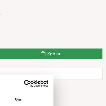
r
Køb nu
Om