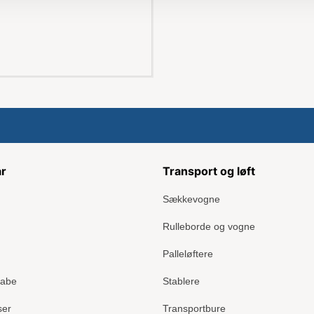
ar
Transport og løft
Sækkevogne
Rulleborde og vogne
Palleløftere
kabe
Stablere
ser
Transportbure