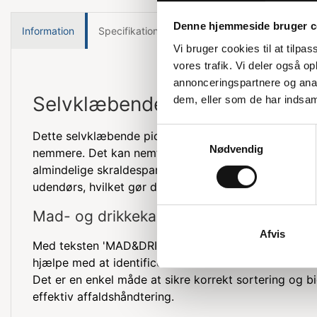
Denne hjemmeside bruger c
Information
Specifikationer
Vi bruger cookies til at tilpas
vores trafik. Vi deler også 
annonceringspartnere og anal
Selvklæbende pictogram til af
dem, eller som de har indsaml
Samtykkevalg
Dette selvklæbende pictogram er designet til at gøre
Nødvendig
nemmere. Det kan nemt sættes på både kildesorteri
almindelige skraldespande. Pictogrammet er vaskba
udendørs, hvilket gør det praktisk til mange forskellig
Mad- og drikkekartoner
Afvis
Med teksten 'MAD&DRIKKE-KARTONER' er dette pictog
hjælpe med at identificere den rette beholder til kar
Det er en enkel måde at sikre korrekt sortering og bi
effektiv affaldshåndtering.