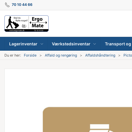
70 10 44 66
Lagerinventar
Værkstedsinventar
Transport og 
Du er her:
Forside
Affald og rengøring
Affaldshåndtering
Picto