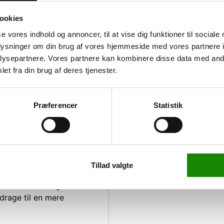
ookies
se vores indhold og annoncer, til at vise dig funktioner til sociale
oplysninger om din brug af vores hjemmeside med vores partnere i
ysepartnere. Vores partnere kan kombinere disse data med andr
faldssortering
et fra din brug af deres tjenester.
 affaldssortering
Præferencer
Statistik
ngsstationer og
rt og kan bruges
e miljøer.
Tillad valgte
ram ideelt til at
toner fra mad og drikke.
drage til en mere