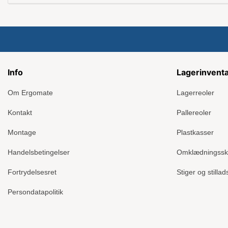
Info
Lagerinvent
Om Ergomate
Lagerreoler
Kontakt
Pallereoler
Montage
Plastkasser
Handelsbetingelser
Omklædningss
Fortrydelsesret
Stiger og stillad
Persondatapolitik