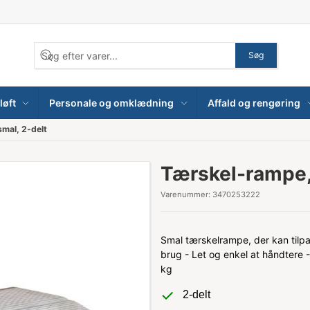
Søg
løft
Personale og omklædning
Affald og rengøring
mal, 2-delt
Tærskel-rampe,
Varenummer:
3470253222
Smal tærskelrampe, der kan tilpass
brug - Let og enkel at håndtere 
kg
2-delt