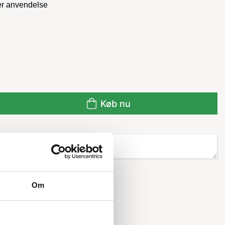
ker anvendelse
Køb nu
Om