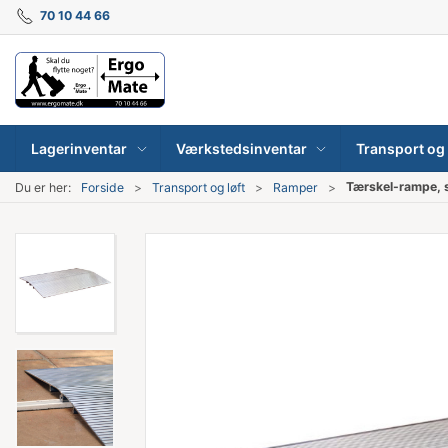
70 10 44 66
Lagerinventar
Værkstedsinventar
Transport og 
Tærskel-rampe, s
Du er her:
Forside
Transport og løft
Ramper