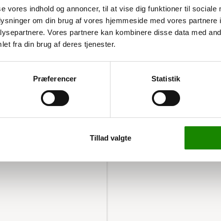
se vores indhold og annoncer, til at vise dig funktioner til sociale
oplysninger om din brug af vores hjemmeside med vores partnere i
ysepartnere. Vores partnere kan kombinere disse data med andr
et fra din brug af deres tjenester.
ige højder
ige højder. Den er designet
Præferencer
Statistik
mange situationer.
t den er sikker at bruge.
gnet til mange formål.
Tillad valgte