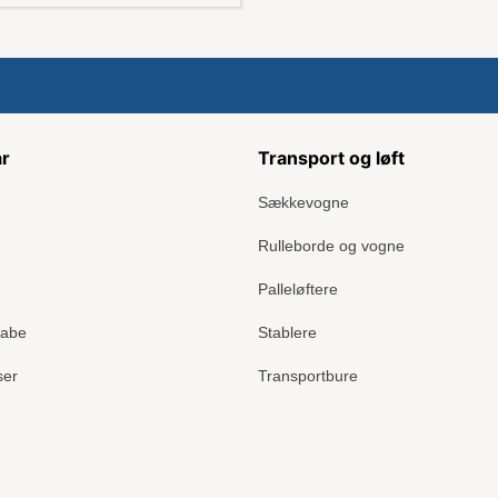
ar
Transport og løft
Sækkevogne
Rulleborde og vogne
Palleløftere
kabe
Stablere
ser
Transportbure