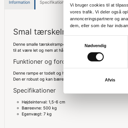
Information
Specifikationer
Vi bruger cookies til at tilpas
vores trafik. Vi deler også 
annonceringspartnere og anal
dem, eller som de har indsaml
Smal tærskelrampe til forskell
Samtykkevalg
Denne smalle tærskelrampe er ideel til brug ved flere forskell
Nødvendig
til at være let og nem at håndtere, hvilket gør den praktisk i 
Funktioner og fordele
Denne rampe er todelt og har en rillet overflade, som sikrer, a
Den er robust og kan bære op til 500 kg, hvilket gør den vele
Afvis
Specifikationer
Højdeinterval: 1,5-6 cm
Bæreevne: 500 kg
Egenvægt: 7 kg