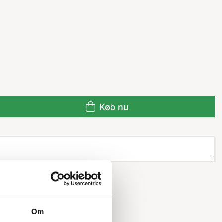
Køb nu
Om