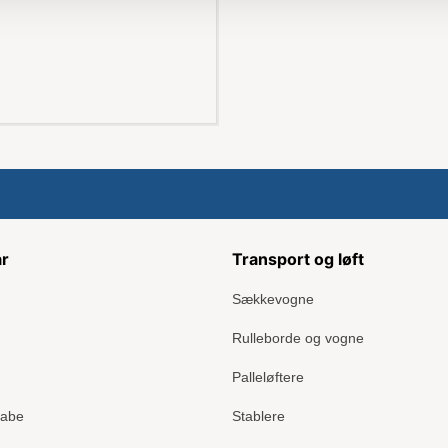
ar
Transport og løft
Sækkevogne
Rulleborde og vogne
Palleløftere
kabe
Stablere