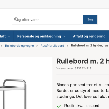
Søg
løft
Personale og omklædning
Affald og rengøring
Rullebord m. 2 hylder, rus
Rulleborde og vogne
Rustfrit rullebord
Rullebord m. 2 h
Varenummer:
3332424218
Blanco præsenterer et rullebor
Bordet er udstyret med to f
stødringe. Det leveres fuld
Rustfrit kvalitetsbord