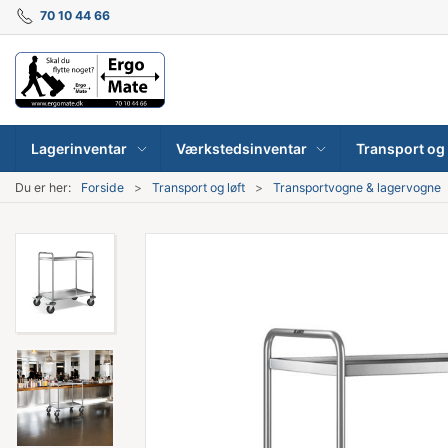
70 10 44 66
Lagerinventar
Værkstedsinventar
Transport og 
Du er her:
Forside
Transport og løft
Transportvogne & lagervogne