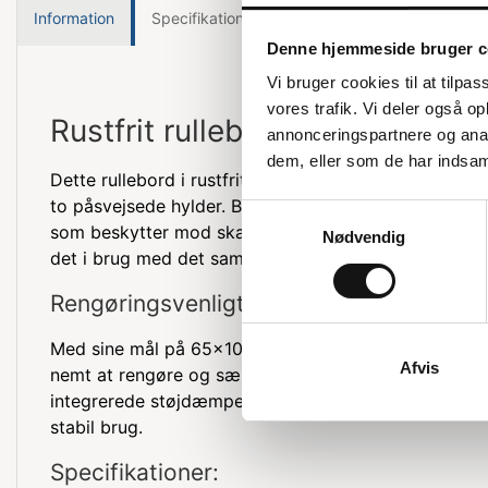
Information
Specifikationer
Denne hjemmeside bruger c
Vi bruger cookies til at tilpas
vores trafik. Vi deler også 
Rustfrit rullebord fra Blanco
annonceringspartnere og anal
dem, eller som de har indsaml
Dette rullebord i rustfrit stål fra Blanco er lavet i h
to påsvejsede hylder. Bordet er udstyret med kunstst
Samtykkevalg
som beskytter mod skader ved påkørsel. Det leveres
Nødvendig
det i brug med det samme.
Rengøringsvenligt og velegnet til levned
Med sine mål på 65x100x95h cm og hyldemål på 90
Afvis
nemt at rengøre og særligt godt til transport af levn
integrerede støjdæmpende materiale under hver hylde 
stabil brug.
Specifikationer: