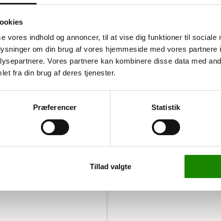
ookies
se vores indhold og annoncer, til at vise dig funktioner til sociale
oplysninger om din brug af vores hjemmeside med vores partnere i
ysepartnere. Vores partnere kan kombinere disse data med andr
et fra din brug af deres tjenester.
øj kvalitet og kommer med
ofhjul og stødringe,
 samlet, så du kan tage
Præferencer
Statistik
smidler
x55 cm er dette bord
Tillad valgte
edsmidler. Det
sikrer en stille og