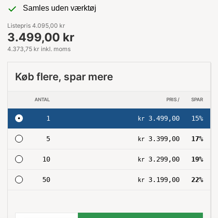
Samles uden værktøj
Listepris 4.095,00 kr
3.499,00 kr
4.373,75 kr inkl. moms
Køb flere, spar mere
ANTAL
PRIS /
SPAR
1
3.499,00
15%
kr
5
3.399,00
17%
kr
10
3.299,00
19%
kr
50
3.199,00
22%
kr