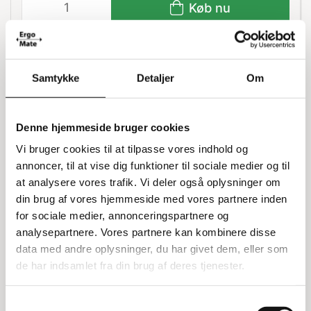
Køb nu
Bemærkning
Samtykke
Detaljer
Om
Leveringstid: 1-5 hverdage
Denne hjemmeside bruger cookies
Vi bruger cookies til at tilpasse vores indhold og
annoncer, til at vise dig funktioner til sociale medier og til
Information
Specifikationer
at analysere vores trafik. Vi deler også oplysninger om
din brug af vores hjemmeside med vores partnere inden
Sikkerhedsbur med lås
for sociale medier, annonceringspartnere og
analysepartnere. Vores partnere kan kombinere disse
Dette sikkerhedsbur kommer med tre vægge, et tag og en
data med andre oplysninger, du har givet dem, eller som
låge, der kan låses med hængelås. Det er designet til at
de har indsamlet fra din brug af deres tjenester.
være robust og praktisk, og det leveres elforzinket for
ekstra holdbarhed. Buret er udstyret med fire
Samtykkevalg
polypropylenhjul, hvoraf to er faste og to er svingbare,