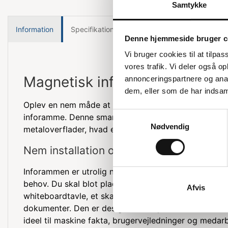
Samtykke
Information
Specifikationer
Denne hjemmeside bruger c
Vi bruger cookies til at tilpas
vores trafik. Vi deler også 
Magnetisk inforamme til metal
annonceringspartnere og anal
dem, eller som de har indsaml
Oplev en nem måde at fremvise informationer på me
Samtykkevalg
inforamme. Denne smarte løsning er perfekt til at vis
Nødvendig
metaloverflader, hvad enten det er på kontoret eller 
Nem installation og fleksibel brug
Inforammen er utrolig nem at sætte op og kan hurtigt
behov. Du skal blot placere den på en metaloverfla
Afvis
whiteboardtavle, et skab eller en metalvæg, og så er d
dokumenter. Den er designet til at passe til A6 doku
ideel til maskine fakta, brugervejledninger og medar