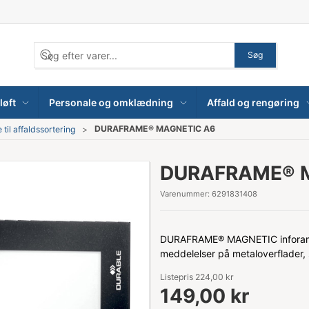
Søg
løft
Personale og omklædning
Affald og rengøring
DURAFRAME® MAGNETIC A6
e til affaldssortering
DURAFRAME® 
Varenummer:
6291831408
DURAFRAME® MAGNETIC inforamme 
meddelelser på metaloverflader, 
Listepris 224,00 kr
149,00 kr