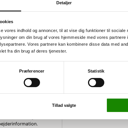
Detaljer
ookies
se vores indhold og annoncer, til at vise dig funktioner til sociale
oplysninger om din brug af vores hjemmeside med vores partnere i
overflader
ysepartnere. Vores partnere kan kombinere disse data med andr
et fra din brug af deres tjenester.
d vores magnetiske
e vigtige oplysninger på
Præferencer
Statistik
i hjemmet.
 flyttes rundt efter
de som en
Tillad valgte
u klar til at vise dine
menter, hvilket gør den
bejderinformation.