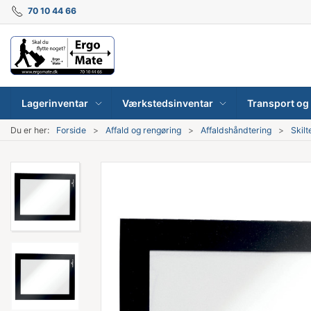
70 10 44 66
Lagerinventar
Værkstedsinventar
Transport og 
Du er her:
Forside
Affald og rengøring
Affaldshåndtering
Skilt