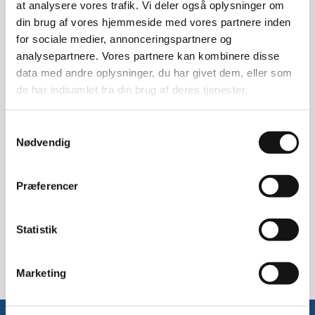
at analysere vores trafik. Vi deler også oplysninger om
som værktøjspanel, skinner eller hylder, hvorpå der kan
din brug af vores hjemmeside med vores partnere inden
opsættes forrådsbakker.
for sociale medier, annonceringspartnere og
Fleksibel og praktisk
analysepartnere. Vores partnere kan kombinere disse
data med andre oplysninger, du har givet dem, eller som
Denne transportvogn leveres med en lastningshylde og en
de har indsamlet fra din brug af deres tjenester.
mellemstang, hvilket gør den yderst praktisk til daglig
brug. Den kan nemt tilpasses dine behov, så du kan
organisere dit værktøj og materialer effektivt.
Samtykkevalg
Nødvendig
Specifikationer:
Mål: 90bx60dx162,5h cm
Præferencer
Inkluderer lastningshylde og mellemstang
Mulighed for montering af værktøjspanel, skinner eller
hylder
Statistik
Hjul med låsemekanisme
Marketing