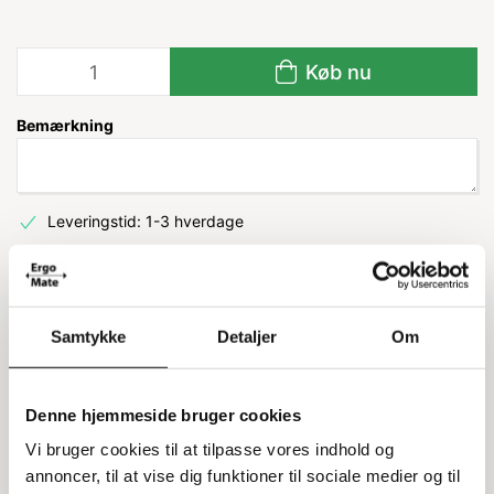
Køb nu
Bemærkning
Leveringstid: 1-3 hverdage
Information
Specifikationer
Samtykke
Detaljer
Om
Transportvogn med hjul
Denne hjemmeside bruger cookies
Transportvognen er nem at flytte rundt takket være
Vi bruger cookies til at tilpasse vores indhold og
hjulene, som også har en låsemekanisme. Den er ideel til
annoncer, til at vise dig funktioner til sociale medier og til
forskellige opgaver og kan tilpasses med ekstra tilbehør