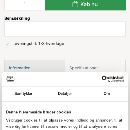
Køb nu
Bemærkning
Leveringstid: 1-3 hverdage
Information
Specifikationer
Vægskinner til montering
Samtykke
Detaljer
Om
Disse vægskinner kommer i pakker med 2 stykker.
Hver skinne er 100 cm lang og skal monteres på
Denne hjemmeside bruger cookies
væggen med en afstand på 90 cm. Når de er
Vi bruger cookies til at tilpasse vores indhold og annoncer, til at
monteret, kan du nemt tilføje hylder,
vise dig funktioner til sociale medier og til at analysere vores
værktøjspaneler eller andre skinner.