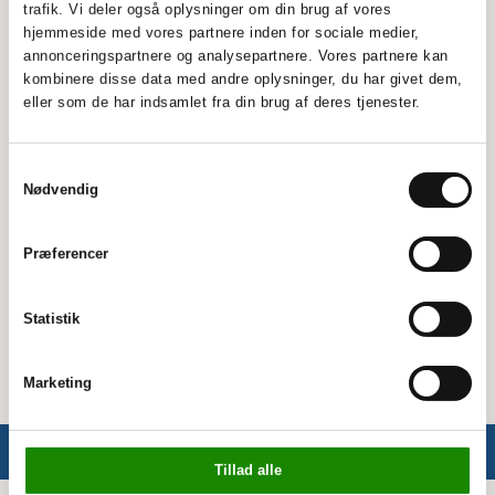
trafik. Vi deler også oplysninger om din brug af vores
hjemmeside med vores partnere inden for sociale medier,
Montering og brug
annonceringspartnere og analysepartnere. Vores partnere kan
kombinere disse data med andre oplysninger, du har givet dem,
Vægskinnerne er designet til at gøre det nemt at
eller som de har indsamlet fra din brug af deres tjenester.
organisere dit rum. De kan bruges til at hænge
forskellige typer af opbevaringsløsninger, hvilket
gør dem meget praktiske i både hjem og
Samtykkevalg
værksteder.
Nødvendig
Specifikationer:
Præferencer
Antal: 2 stk.
Længde: 100 cm
Statistik
Monteringsafstand: 90 cm
Marketing
Tillad alle