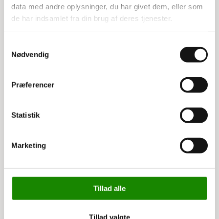
data med andre oplysninger, du har givet dem, eller som
de har indsamlet fra din brug af deres tjenester.
Relaterede varer
Samtykkevalg
Nødvendig
Præferencer
Statistik
Marketing
3117300018
3117340018
Atlas ekspansionsbolt
Atlas nivelleringsplade t.
M10 t. pallereol
pallereol
Tillad alle
12,00 kr
22,00 kr
15,00 kr inkl. moms
27,50 kr inkl. moms
Tillad valgte