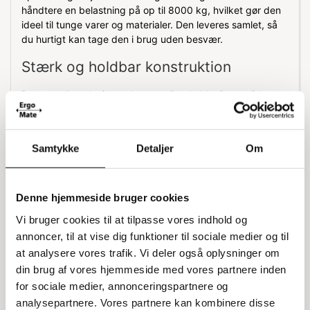
håndtere en belastning på op til 8000 kg, hvilket gør den
ideel til tunge varer og materialer. Den leveres samlet, så
du hurtigt kan tage den i brug uden besvær.
Stærk og holdbar konstruktion
Denne pallereol stige er bygget til at holde. Den solide
konstruktion sikrer, at den kan modstå daglig brug og
tunge belastninger uden at gå på kompromis med
sikkerheden. Den blå farve (RAL 5003) giver et
Samtykke
Detaljer
Om
professionelt udseende, der passer ind i de fleste
lagerindretninger.
Specifikationer:
Denne hjemmeside bruger cookies
Vi bruger cookies til at tilpasse vores indhold og
Højde: 2,0 meter
annoncer, til at vise dig funktioner til sociale medier og til
Dybde: 110 cm
Farve: Blå (RAL 5003)
at analysere vores trafik. Vi deler også oplysninger om
Belastning: 8000 kg
din brug af vores hjemmeside med vores partnere inden
Leveres samlet
for sociale medier, annonceringspartnere og
analysepartnere. Vores partnere kan kombinere disse