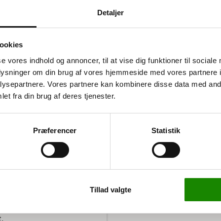
Detaljer
ookies
se vores indhold og annoncer, til at vise dig funktioner til sociale
oplysninger om din brug af vores hjemmeside med vores partnere i
ysepartnere. Vores partnere kan kombinere disse data med andr
ing til dine
et fra din brug af deres tjenester.
kunne bære en betydelig
jøer. Med en længde på
ilitet og sikkerhed for
Præferencer
Statistik
å 500 kg pr. bjælkepar,
Tillad valgte
nstande. Den er også
d og stabilitet, så du
.