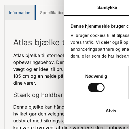
Samtykke
Information
Specifikationer
Denne hjemmeside bruger c
Vi bruger cookies til at tilpas
Atlas bjælke til storreol
vores trafik. Vi deler også 
annonceringspartnere og anal
Atlas bjælke til storreol er en robust og pålidelig løsn
dem, eller som de har indsaml
opbevaringsbehov. Denne bjælke er designet til at 
vægt og er ideel til brug i lager- og opbevaringsmil
Samtykkevalg
185 cm og en højde på 7 cm, sikrer denne bjælke stab
Nødvendig
dine varer.
Stærk og holdbar
Denne bjælke kan håndtere en maksimal belastning p
Afvis
hvilket gør den velegnet til tunge og voluminøse ge
udstyret med sikringstapper, der yder ekstra sikkerhe
kan være tryg ved, at dine varer er sikkert opbevaret