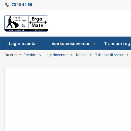
70 10 44 66
Lagerinventar
Værkstedsinventar
Transport og 
Du er her:
Forside
Lagerinventar
Reoler
Tilbehør til reoler