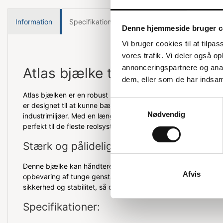
Information
Specifikationer
Denne hjemmeside bruger c
Vi bruger cookies til at tilpas
vores trafik. Vi deler også 
annonceringspartnere og anal
Atlas bjælke til storreol
dem, eller som de har indsaml
Atlas bjælken er en robust løsning til din storreol, der sikrer 
Samtykkevalg
er designet til at kunne bære tunge belastninger og er ideel ti
Nødvendig
industrimiljøer. Med en længde på 240 cm og en højde på 7 
perfekt til de fleste reolsystemer.
Stærk og pålidelig
Denne bjælke kan håndtere op til 300 kg pr. bjælkepar, hvilke
Afvis
opbevaring af tunge genstande. Den er udstyret med sikrings
sikkerhed og stabilitet, så du kan være tryg ved at opbevare 
Specifikationer: