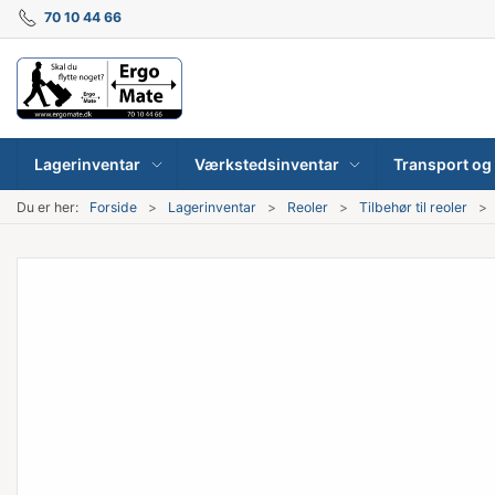
70 10 44 66
Lagerinventar
Værkstedsinventar
Transport og 
Du er her:
Forside
Lagerinventar
Reoler
Tilbehør til reoler