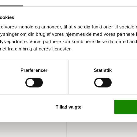
ookies
se vores indhold og annoncer, til at vise dig funktioner til sociale
oplysninger om din brug af vores hjemmeside med vores partnere i
ysepartnere. Vores partnere kan kombinere disse data med andr
et fra din brug af deres tjenester.
stabilitet og holdbarhed. Den
l opbevaring i lager- og
Præferencer
Statistik
cm, passer denne bjælke
t gør den velegnet til
Tillad valgte
tapper, der giver ekstra
dine varer.