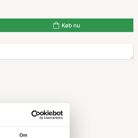
Køb nu
Om