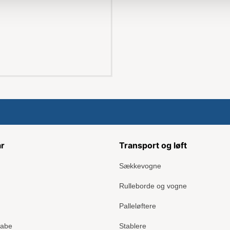
ar
Transport og løft
Sækkevogne
Rulleborde og vogne
Palleløftere
kabe
Stablere