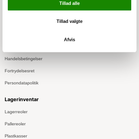
Tillad alle
Info
Tillad valgte
Om Ergomate
Kontakt
Afvis
Montage
Handelsbetingelser
Fortrydelsesret
Persondatapolitik
Lagerinventar
Lagerreoler
Pallereoler
Plastkasser