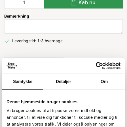
Køb nu
Bemærkning
Leveringstid: 1-3 hverdage
Information
Specifikationer
Samtykke
Detaljer
Om
Atlas stige til storreol
Atlas stigen er designet til at passe perfekt til din storreol.
Denne hjemmeside bruger cookies
Med en højde på 300 cm og en dybde på 80 cm, er denne
stige både robust og praktisk. Den leveres samlet, så du
Vi bruger cookies til at tilpasse vores indhold og
slipper for besværet med at samle den selv. Stigen kan
annoncer, til at vise dig funktioner til sociale medier og til
klare en maksimal belastning på 7500 kg, hvilket gør den
at analysere vores trafik. Vi deler også oplysninger om
ideel til tunge opgaver.