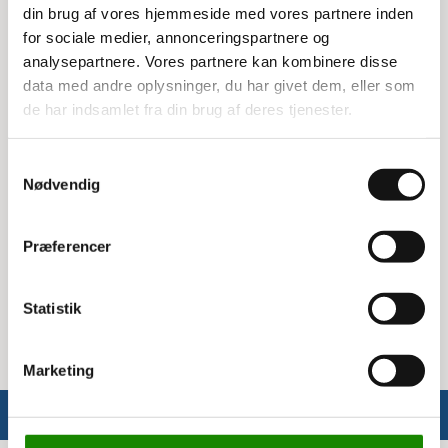
din brug af vores hjemmeside med vores partnere inden
Leveres samlet
for sociale medier, annonceringspartnere og
analysepartnere. Vores partnere kan kombinere disse
En af de store fordele ved denne Atlas stige er, at den
data med andre oplysninger, du har givet dem, eller som
leveres samlet. Det betyder, at du kan tage den i brug
de har indsamlet fra din brug af deres tjenester.
med det samme uden at skulle bruge tid på at samle den.
Dette gør den til et praktisk valg for dem, der ønsker en
hurtig og nem løsning.
Samtykkevalg
Nødvendig
Specifikationer:
Højde: 300 cm
Præferencer
Dybde: 80 cm
Farve: Blå
Maksimal belastning: 7500 kg
Statistik
Marketing