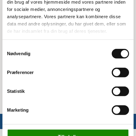
din brug af vores hjemmeside med vores partnere inden
Holdbar og stabil
for sociale medier, annonceringspartnere og
analysepartnere. Vores partnere kan kombinere disse
Denne Meta stolpe er lavet af materialer af høj kvalitet,
data med andre oplysninger, du har givet dem, eller som
som sikrer, at din reol står stabilt og holder i mange år. Den
de har indsamlet fra din brug af deres tjenester.
er nem at montere og passer præcist til Clic reoler, så du
kan være sikker på, at din opbevaringsløsning er både
funktionel og æstetisk tiltalende.
Samtykkevalg
Nødvendig
Specifikationer:
Højde: 200 cm
Præferencer
Materiale: Metal
Farve: Sort
Passer til: Clic reoler
Statistik
Marketing