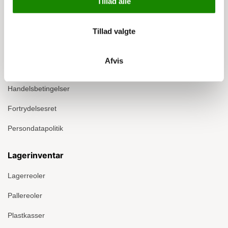
Tillad alle
Info
Om Ergomate
Tillad valgte
Kontakt
Afvis
Montage
Handelsbetingelser
Fortrydelsesret
Persondatapolitik
Lagerinventar
Lagerreoler
Pallereoler
Plastkasser