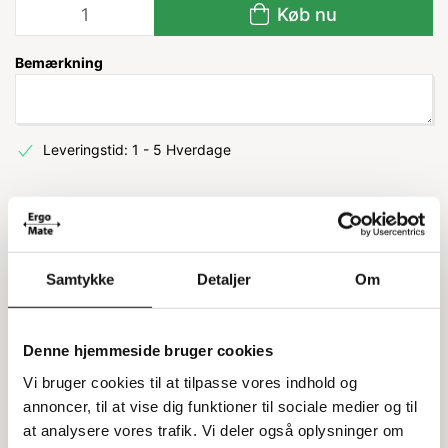
Køb nu
Bemærkning
Leveringstid: 1 - 5 Hverdage
Information
Specifikationer
Samtykke
Detaljer
Om
Meta stolpe til clic reol
Meta stolpen til Clic reolen er en vigtig del af din
Denne hjemmeside bruger cookies
opbevaringsløsning. Den er designet til at passe perfekt til
Vi bruger cookies til at tilpasse vores indhold og
Clic reoler og giver stabilitet og holdbarhed. Uanset om du
annoncer, til at vise dig funktioner til sociale medier og til
skal bygge en ny reol eller udvide en eksisterende, er
denne stolpe et godt valg.
at analysere vores trafik. Vi deler også oplysninger om