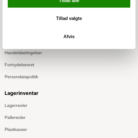
Tillad alle
Info
Om Ergomate
Tillad valgte
Kontakt
Afvis
Montage
Handelsbetingelser
Fortrydelsesret
Persondatapolitik
Lagerinventar
Lagerreoler
Pallereoler
Plastkasser