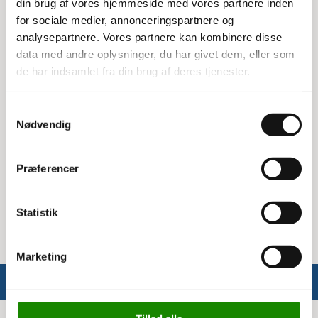
din brug af vores hjemmeside med vores partnere inden
den står sikkert og stabilt.
for sociale medier, annonceringspartnere og
analysepartnere. Vores partnere kan kombinere disse
Galvaniseret enkeltfod til grenreol
data med andre oplysninger, du har givet dem, eller som
Enkeltfoden er galvaniseret, hvilket betyder, at den er
de har indsamlet fra din brug af deres tjenester.
beskyttet mod rust og korrosion. Dette gør den ideel til
brug i både indendørs og udendørs miljøer. Den er nem at
Samtykkevalg
montere og passer perfekt til Owo grenreol system 10.
Nødvendig
Specifikationer:
Præferencer
Mål: 500L x 100 x 40 mm
Materiale: Galvaniseret
Passer til: Owo grenreol system 10
Statistik
Marketing