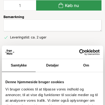
Køb nu
Bemærkning
Leveringstid: ca. 2 uger
Information
Specifikationer
Samtykke
Detaljer
Om
Enkeltfod til Owo grenreol system
10
Denne hjemmeside bruger cookies
Vi bruger cookies til at tilpasse vores indhold og
Denne enkeltfod er designet specielt til Owo grenreol
annoncer, til at vise dig funktioner til sociale medier og til
system 10 og er 500 mm lang. Den er lavet af galvaniseret
materiale, hvilket gør den robust og holdbar. Med denne
at analysere vores trafik. Vi deler også oplysninger om
enkeltfod kan du nemt stabilisere din grenreol og sikre, at