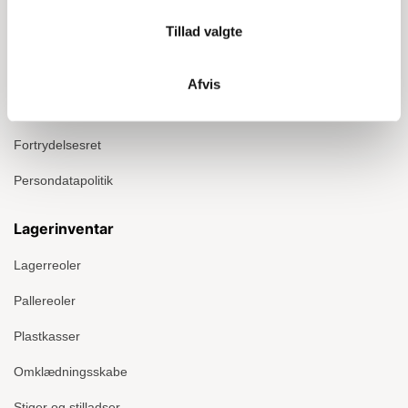
Om Ergomate
Tillad valgte
Kontakt
Montage
Afvis
Handelsbetingelser
Fortrydelsesret
Persondatapolitik
Lagerinventar
Lagerreoler
Pallereoler
Plastkasser
Omklædningsskabe
Stiger og stilladser