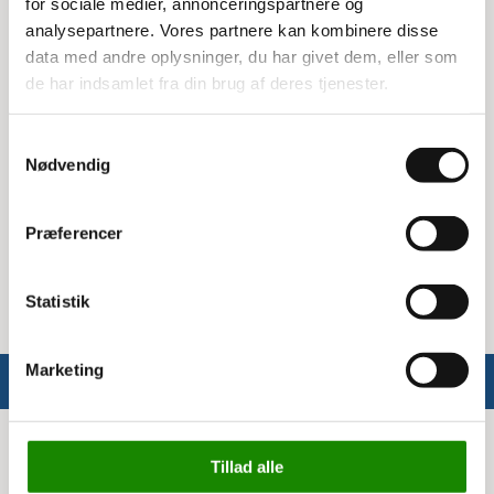
for sociale medier, annonceringspartnere og
Centerafstand og justering
analysepartnere. Vores partnere kan kombinere disse
Med denne krydsafstivning får du fleksibilitet til at variere
data med andre oplysninger, du har givet dem, eller som
centerafstanden. Det betyder, at du kan tilpasse den til
de har indsamlet fra din brug af deres tjenester.
forskellige opbevaringskrav og sikre stabilitet i din
grenreol.
Samtykkevalg
Specifikationer:
Nødvendig
Centerafstand: 1040-1450 mm
Præferencer
Designet til: Owo grenreol System 10
Bemærk: Følgesæt
Statistik
Marketing
Info
Tillad alle