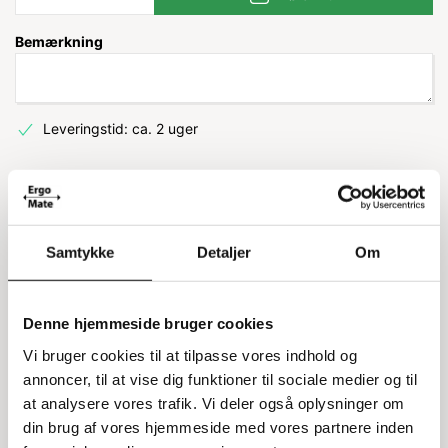
Bemærkning
Leveringstid: ca. 2 uger
Information
Specifikationer
Samtykke
Detaljer
Om
Krydsafstivning til Owo grenreol
system 10
Denne hjemmeside bruger cookies
Denne krydsafstivning er designet specielt til Owo
Vi bruger cookies til at tilpasse vores indhold og
grenreol System 10. Det er vigtigt at bemærke, at dette er
annoncer, til at vise dig funktioner til sociale medier og til
et følgesæt. Du kan justere centerafstanden fra 1040 mm
at analysere vores trafik. Vi deler også oplysninger om
til 1450 mm, så den passer til dine behov.
din brug af vores hjemmeside med vores partnere inden