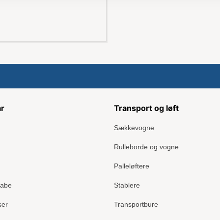
ar
Transport og løft
Sækkevogne
Rulleborde og vogne
Palleløftere
kabe
Stablere
ser
Transportbure