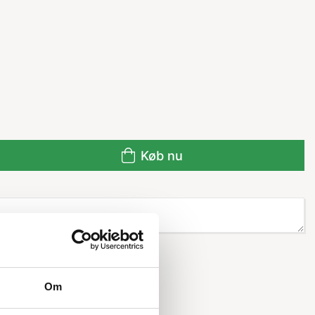
Køb nu
Om