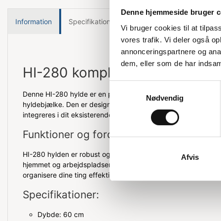
Denne hjemmeside bruger c
Information
Specifikationer
Vejledninger
Vi bruger cookies til at tilpas
vores trafik. Vi deler også 
annonceringspartnere og anal
dem, eller som de har indsaml
HI-280 komplet hylde
Samtykkevalg
Denne HI-280 hylde er en praktisk løsning, der inkluderer b
Nødvendig
hyldebjælke. Den er designet til at give dig ekstra opbevari
integreres i dit eksisterende opbevaringssystem.
Funktioner og fordele
HI-280 hylden er robust og kan bære en betydelig vægt, hvilk
Afvis
hjemmet og arbejdspladsen. Den er nem at montere og giver 
organisere dine ting effektivt.
Specifikationer:
Dybde: 60 cm