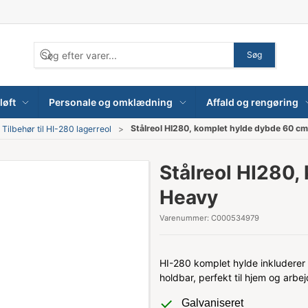
Søg
løft
Personale og omklædning
Affald og rengøring
Stålreol HI280, komplet hylde dybde 60 c
Tilbehør til HI-280 lagerreol
Stålreol HI280,
Heavy
Varenummer:
C000534979
HI-280 komplet hylde inkluderer 
holdbar, perfekt til hjem og arb
Galvaniseret