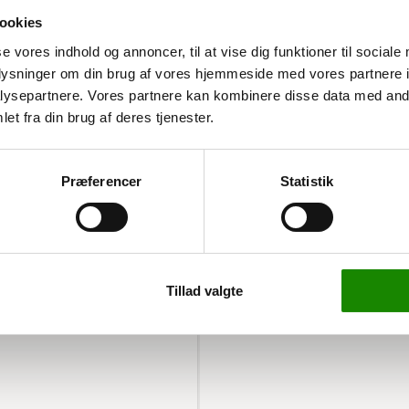
ookies
se vores indhold og annoncer, til at vise dig funktioner til sociale
oplysninger om din brug af vores hjemmeside med vores partnere i
ysepartnere. Vores partnere kan kombinere disse data med andr
et fra din brug af deres tjenester.
åde en hyldeplade og en
Præferencer
Statistik
ngsplads og kan nemt
et gør den ideel til både
Tillad valgte
dig mulighed for at