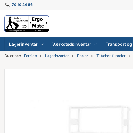
70 10 44 66
Lagerinventar
Værkstedsinventar
Transport og 
Du er her:
Forside
Lagerinventar
Reoler
Tilbehør til reoler