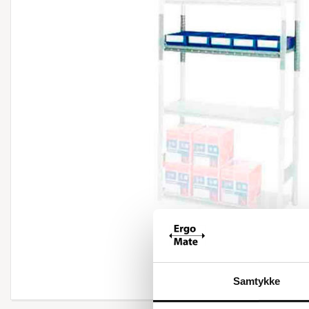
Samtykke
Forstør