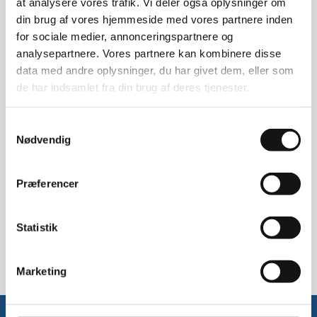
hjørnefag.
at analysere vores trafik. Vi deler også oplysninger om
din brug af vores hjemmeside med vores partnere inden
Perforerede paneler
for sociale medier, annonceringspartnere og
analysepartnere. Vores partnere kan kombinere disse
De perforerede paneler på denne hylde giver mulighed for
data med andre oplysninger, du har givet dem, eller som
bedre ventilation og gør det nemt at holde hylden ren. Det
de har indsamlet fra din brug af deres tjenester.
er en ideel løsning til opbevaring i både hjemmet og på
arbejdspladsen.
Samtykkevalg
Specifikationer:
Nødvendig
Mål: 60x80 cm
Materiale: Lysegrå polypropylen
Præferencer
Inkluderer: Hyldebjælker
Paneler: Perforerede
Maksimal belastning: 200 kg
Statistik
Bemærk: Ekskl. traverser
Marketing