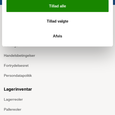
Tillad alle
Info
Tillad valgte
Om Ergomate
Kontakt
Afvis
Montage
Handelsbetingelser
Fortrydelsesret
Persondatapolitik
Lagerinventar
Lagerreoler
Pallereoler