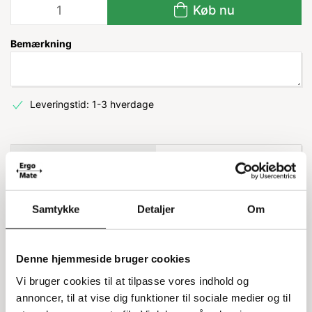
Køb nu
Bemærkning
Leveringstid: 1-3 hverdage
Information
Specifikationer
Eco Color hylde d60x80 cm
Samtykke
Detaljer
Om
Denne Eco Color hylde måler 60x80 cm og er lavet af
lysegrå polypropylen. Den kommer med hyldebjælker og
Denne hjemmeside bruger cookies
perforerede paneler, hvilket gør den praktisk og holdbar.
Vi bruger cookies til at tilpasse vores indhold og
Bemærk, at traverser ikke er inkluderet. Denne hylde kan
annoncer, til at vise dig funktioner til sociale medier og til
også bruges sammen med en hjørnekrog for at skabe et