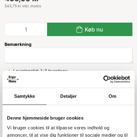
543,75 kr inkl. moms
Køb nu
Bemærkning
Leveringstid: 1-3 hverdage
Samtykke
Detaljer
Om
Information
Specifikationer
Inox standard søjle til
Denne hjemmeside bruger cookies
fødevarereol
Vi bruger cookies til at tilpasse vores indhold og
annoncer, til at vise dig funktioner til sociale medier og til