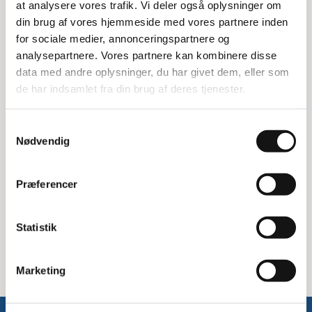
at analysere vores trafik. Vi deler også oplysninger om
til både hårde gulve og tæpper.
din brug af vores hjemmeside med vores partnere inden
Funktioner og fordele
for sociale medier, annonceringspartnere og
analysepartnere. Vores partnere kan kombinere disse
Kombimundstykket er nemt at bruge og sikrer en effektiv
data med andre oplysninger, du har givet dem, eller som
rengøring. Det er designet til at passe perfekt til Nilfisk
de har indsamlet fra din brug af deres tjenester.
GD930, hvilket gør det til et uundværligt tilbehør for din
støvsuger. Med dette mundstykke kan du nemt skifte
mellem forskellige rengøringsopgaver uden besvær.
Samtykkevalg
Nødvendig
Specifikationer
Passer til: Nilfisk professionel støvsuger model GD930
Præferencer
Materiale: Robust plast
Anvendelse: Hårde gulve og tæpper
Farve: Sort
Statistik
Vægt: 0,5 kg
Marketing