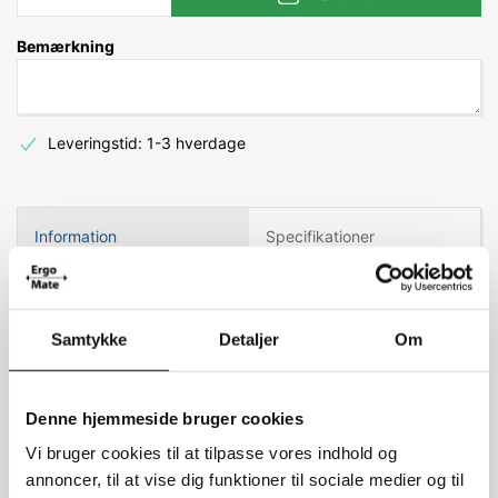
Bemærkning
Leveringstid: 1-3 hverdage
Information
Specifikationer
Kombimundstykke til Nilfisk
Samtykke
Detaljer
Om
professionel støvsuger
Dette kombimundstykke er designet specielt til Nilfisk
professionel støvsuger model GD930. Det er et alsidigt
Denne hjemmeside bruger cookies
værktøj, der gør det nemt at skifte mellem forskellige
Vi bruger cookies til at tilpasse vores indhold og
overflader, så du kan få en grundig rengøring hver gang.
annoncer, til at vise dig funktioner til sociale medier og til
Mundstykket er robust og holdbart, hvilket gør det ideelt