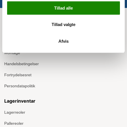
Tillad alle
Info
Tillad valgte
Om Ergomate
Afvis
Kontakt
Montage
Handelsbetingelser
Fortrydelsesret
Persondatapolitik
Lagerinventar
Lagerreoler
Pallereoler