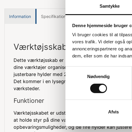
Samtykke
Information
Specifikationer
Denne hjemmeside bruger c
Vi bruger cookies til at tilpas
vores trafik. Vi deler også 
Værktøjsskab i helsvejset stål
annonceringspartnere og anal
dem, eller som de har indsaml
Dette værktøjsskab er lavet af helsvejset stålplade og
dine værktøjer organiseret og sikre. Skabet har hulpla
Samtykkevalg
justerbare hylder med 25 mm interval og en cylinderl
Nødvendig
Det kommer i en lysegrå farve med blå låger, som pas
værksteder.
Funktioner
Afvis
Værktøjsskabet er udstyret med flere praktiske funkt
at holde styr på dine værktøjer. Hulpladerne i lågern
opbevaringsmuligheder, og de fire hylder kan justere