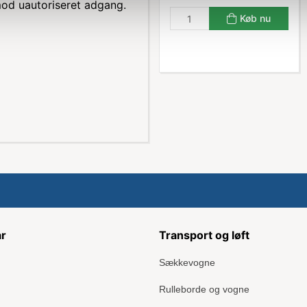
 mod uautoriseret adgang.
Køb nu
ar
Transport og løft
Sækkevogne
Rulleborde og vogne