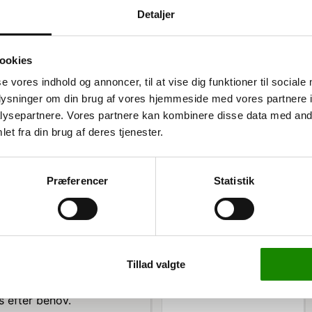
Detaljer
ookies
se vores indhold og annoncer, til at vise dig funktioner til sociale
oplysninger om din brug af vores hjemmeside med vores partnere i
plade
ysepartnere. Vores partnere kan kombinere disse data med andr
et fra din brug af deres tjenester.
 er designet til at holde
der i lågerne, fire
ås for ekstra sikkerhed.
Præferencer
Statistik
ser ind i de fleste
3421240220
Værktøjsophæng / kroge
50 stk ass.
Listepris 999,00 kr
599,00 kr
Tillad valgte
ioner, der gør det nemt
748,75 kr inkl. moms
e giver ekstra
s efter behov.