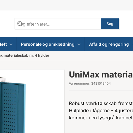
Søg
løft
Personale og omklædning
Affald og rengøring
x materialeskab m. 4 hylder
UniMax materia
Varenummer:
3431013404
Robust værktøjsskab fremstil
Hulplade i lågerne - 4 juste
kommer i en lysegrå kabinet