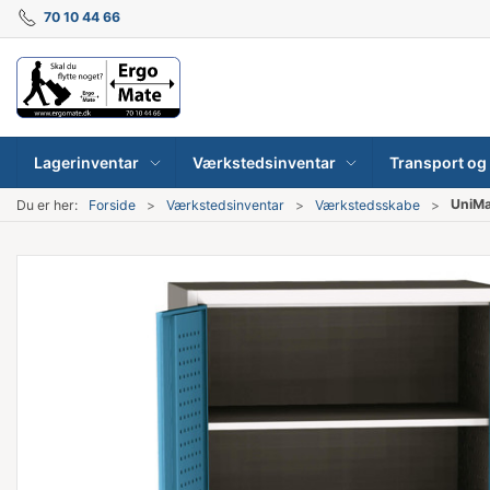
70 10 44 66
Lagerinventar
Værkstedsinventar
Transport og 
UniMa
Du er her:
Forside
Værkstedsinventar
Værkstedsskabe