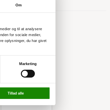
Om
Relaterede varer
 medier og til at analysere
nden for sociale medier,
e oplysninger, du har givet
Marketing
3431019290
Hylde til UniMax
materialeskab 94,3x56,2
339,00 kr
Tillad alle
423,75 kr inkl. moms