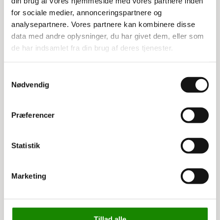
din brug af vores hjemmeside med vores partnere inden
Bredde: 50 cm
for sociale medier, annonceringspartnere og
Højde: 113 cm
analysepartnere. Vores partnere kan kombinere disse
Max belastning: 500 kg
data med andre oplysninger, du har givet dem, eller som
Hyldens max belastning: 30 kg
de har indsamlet fra din brug af deres tjenester.
Samtykkevalg
Nødvendig
Relaterede varer
Præferencer
Statistik
Marketing
3489898004
3515511104
Skruestik 100 mm
Eco Forrådsbakke
Tillad alle