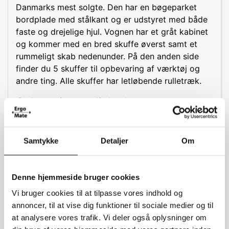
Danmarks mest solgte. Den har en bøgeparket
bordplade med stålkant og er udstyret med både
faste og drejelige hjul. Vognen har et gråt kabinet
og kommer med en bred skuffe øverst samt et
rummeligt skab nedenunder. På den anden side
finder du 5 skuffer til opbevaring af værktøj og
andre ting. Alle skuffer har letløbende rulletræk.
Opbevaringsmuligheder
Skabet indeholder en galvaniseret hylde, som kan
placeres forskellige steder i skabet. Hylden kan
Samtykke
Detaljer
Om
bære op til 30 kg. Skabsiden har et centralt
placeret låsegreb, der kan låses med en hængelås.
Hele vognen kan klare en samlet belastning på
Denne hjemmeside bruger cookies
500 kg.
Vi bruger cookies til at tilpasse vores indhold og
Specifikationer
annoncer, til at vise dig funktioner til sociale medier og til
at analysere vores trafik. Vi deler også oplysninger om
Dybde: 45 cm