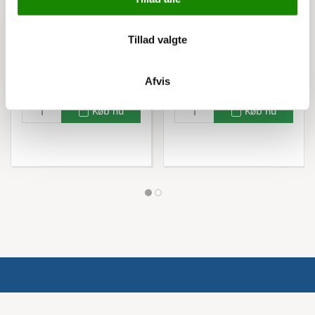
17x10x7,4h blå
Listepris 3.690,00 kr
Listepris 20,00 kr
Tillad valgte
1.695,00 kr
9,00 kr
2.118,75 kr inkl. moms
11,25 kr inkl. moms
Afvis
Køb nu
Køb nu