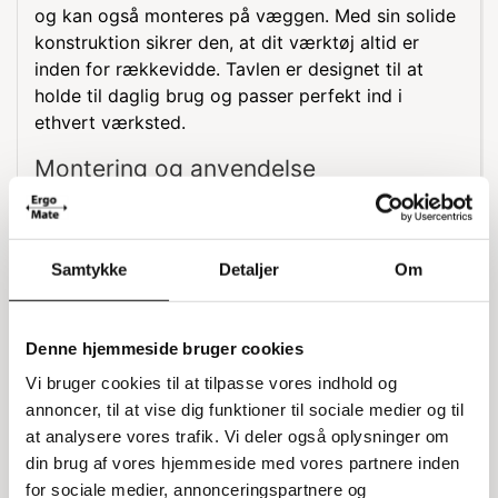
og kan også monteres på væggen. Med sin solide
konstruktion sikrer den, at dit værktøj altid er
inden for rækkevidde. Tavlen er designet til at
holde til daglig brug og passer perfekt ind i
ethvert værksted.
Montering og anvendelse
Værktøjstavlen er nem at installere og kan hurtigt
fastgøres til både filebænke og vægge. Den
lysegrå farve, Ral 7035, giver et neutralt
Samtykke
Detaljer
Om
udseende, der passer til de fleste arbejdsområder.
Uanset om du arbejder professionelt eller som
hobby, vil denne tavle hjælpe med at organisere
Denne hjemmeside bruger cookies
dit værktøj effektivt.
Vi bruger cookies til at tilpasse vores indhold og
annoncer, til at vise dig funktioner til sociale medier og til
Specifikationer
at analysere vores trafik. Vi deler også oplysninger om
din brug af vores hjemmeside med vores partnere inden
Dybde: 90 cm
Bredde: 250 cm
for sociale medier, annonceringspartnere og