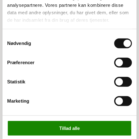
Farve: Lysegrå (Ral 7035)
analysepartnere. Vores partnere kan kombinere disse
data med andre oplysninger, du har givet dem, eller som
de har indsamlet fra din brug af deres tjenester.
Relaterede varer
Samtykkevalg
Nødvendig
Præferencer
Statistik
Marketing
3421240220
3421511510
Værktøjsophæng /
Filebænk Mesterbænk
kroge 50 stk ass.
80 x 150 cm
Tillad alle
Listepris 999,00 kr
Listepris 3.495,00 kr
599,00 kr
2.995,00 kr