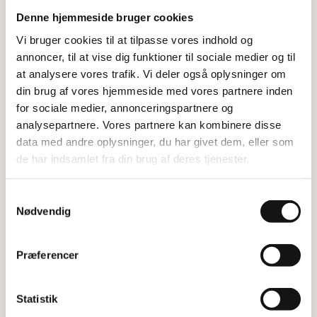
Den robuste Zarges wienerstige er designet med
2x3 trin og er ideel til både professionelle og
Denne hjemmeside bruger cookies
private brugere. Denne stige er kendt for sin
Vi bruger cookies til at tilpasse vores indhold og
holdbarhed og sikkerhed, hvilket gør den til et
annoncer, til at vise dig funktioner til sociale medier og til
pålideligt valg for mange opgaver.
at analysere vores trafik. Vi deler også oplysninger om
din brug af vores hjemmeside med vores partnere inden
Funktioner og fordele
for sociale medier, annonceringspartnere og
analysepartnere. Vores partnere kan kombinere disse
Zarges wienerstigen er udstyret med en række
data med andre oplysninger, du har givet dem, eller som
funktioner, der sikrer både komfort og sikkerhed.
de har indsamlet fra din brug af deres tjenester.
Den har en ergotrinbredde på 80 cm, hvilket giver
en stabil og sikker platform at arbejde fra. Stigen
er også testet og godkendt i henhold til EN-131
Samtykkevalg
Nødvendig
standarden, hvilket garanterer dens kvalitet og
sikkerhed.
Præferencer
Specifikationer
Ergotrinbredde: 80 cm
Statistik
Længde: 72 cm