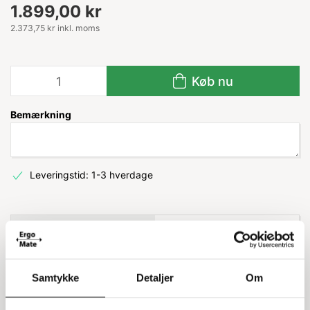
1.899,00 kr
2.373,75 kr inkl. moms
Køb nu
Bemærkning
Leveringstid: 1-3 hverdage
Information
Specifikationer
Zarges wienerstige med 2x3 trin
Samtykke
Detaljer
Om