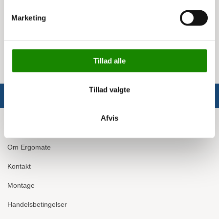
Testet og EN-131 godkendt
Kraftige perlon-remme på begge vanger
Marketing
Skridsikre stigesko på vangeender
Trinafstand: 220 mm
Platform: 300x170 mm
Tillad alle
Tillad valgte
Afvis
Info
Om Ergomate
Kontakt
Montage
Handelsbetingelser