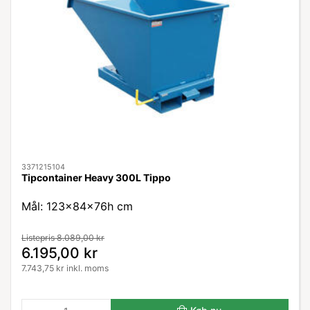
3371215104
Tipcontainer Heavy 300L Tippo
Mål: 123×84×76h cm
Listepris 8.089,00 kr
6.195,00 kr
7.743,75 kr inkl. moms