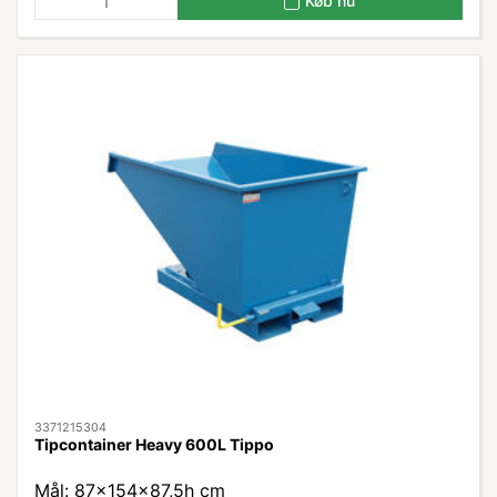
Køb nu
3371215304
Tipcontainer Heavy 600L Tippo
Mål: 87x154x87,5h cm