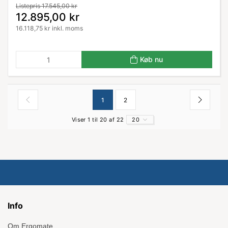
Listepris 17.545,00 kr
12.895,00 kr
16.118,75 kr inkl. moms
Køb nu
1
2
Viser 1 til 20 af 22
20
Info
Om Ergomate