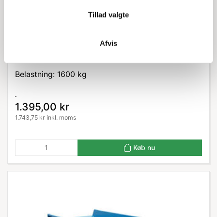
Tillad valgte
Afvis
3371219005
Hjulsæt i nylon, hvid. 4 stk. m. bremse
Belastning: 1600 kg
1.395,00 kr
1.743,75 kr inkl. moms
Køb nu