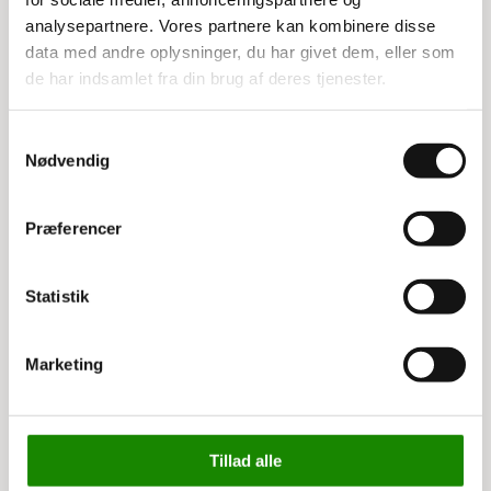
Belastning: 1400 kg total
analysepartnere. Vores partnere kan kombinere disse
data med andre oplysninger, du har givet dem, eller som
de har indsamlet fra din brug af deres tjenester.
1.599,00 kr
1.998,75 kr inkl. moms
Samtykkevalg
Nødvendig
Køb nu
Præferencer
Statistik
Marketing
Tillad alle