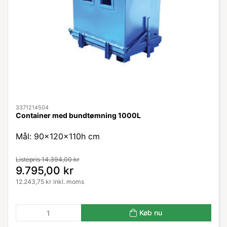
3371214504
Container med bundtømning 1000L
Mål: 90x120x110h cm
Listepris 14.394,00 kr
9.795,00 kr
12.243,75 kr inkl. moms
Køb nu