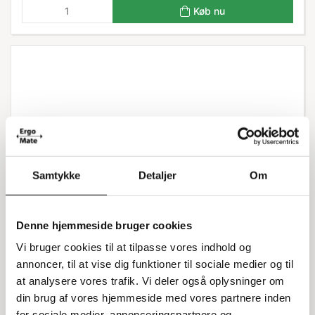
Køb nu
Samtykke
Detaljer
Om
Denne hjemmeside bruger cookies
Vi bruger cookies til at tilpasse vores indhold og
annoncer, til at vise dig funktioner til sociale medier og til
at analysere vores trafik. Vi deler også oplysninger om
3371319208
Tipcontainer, hjul i gummi Ø16 cm 4 stk
din brug af vores hjemmeside med vores partnere inden
for sociale medier, annonceringspartnere og