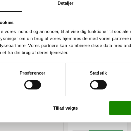
Detaljer
ookies
se vores indhold og annoncer, til at vise dig funktioner til sociale
oplysninger om din brug af vores hjemmeside med vores partnere i
el
ysepartnere. Vores partnere kan kombinere disse data med andr
et fra din brug af deres tjenester.
et kommer med en grå
aftigt materiale. Bordet
tpapir og bølgepap, samt en
Præferencer
Statistik
3343990610
Emballagevogn 2 hylder
150 kg.
sen nemmere og mere
kan du organisere dine
9.995,00 kr
Tillad valgte
12.493,75 kr inkl. moms