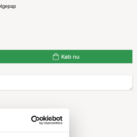
bølgepap
Køb nu