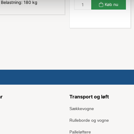
 Belastning: 180 kg
Køb nu
ar
Transport og løft
Sækkevogne
Rulleborde og vogne
Palleløftere