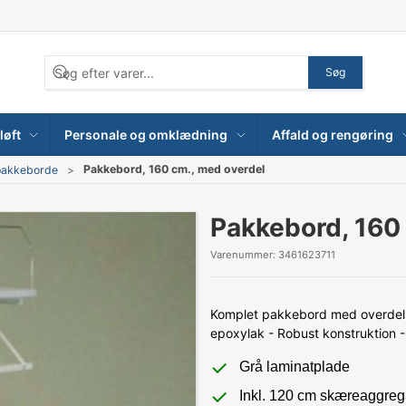
Søg
løft
Personale og omklædning
Affald og rengøring
Pakkebord, 160 cm., med overdel
pakkeborde
Pakkebord, 160
Varenummer:
3461623711
Komplet pakkebord med overdel ti
epoxylak - Robust konstruktion
Grå laminatplade
Inkl. 120 cm skæreaggreg