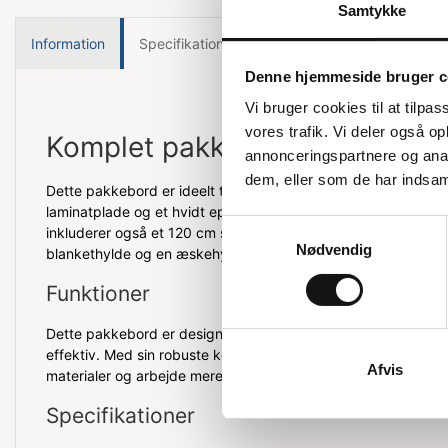
Samtykke
Information
Specifikationer
Denne hjemmeside bruger c
Vi bruger cookies til at tilpas
vores trafik. Vi deler også 
Komplet pakkebord med overd
annonceringspartnere og anal
dem, eller som de har indsaml
Dette pakkebord er ideelt til alle dine indpakningsbehov. D
laminatplade og et hvidt epoxylakeret stel, som er lavet af kr
Samtykkevalg
inkluderer også et 120 cm skæreaggregat, tre aksler til kraf
Nødvendig
blankethylde og en æskehylde.
Funktioner
Dette pakkebord er designet til at gøre indpakningsproces
effektiv. Med sin robuste konstruktion og praktiske tilbehør, 
Afvis
materialer og arbejde mere effektivt.
Specifikationer