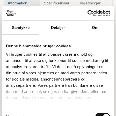
Information
Specifikationer
Vejledninger
Billige arkivskabe i stål
Samtykke
Detaljer
Om
Arkifix-serien tilbyder økonomiske arkivskabe i
stål, som fås i tre forskellige størrelser og er altid
på lager. Disse skabe har flytbare hylder og
Denne hjemmeside bruger cookies
leveres usamlet. Hvert skab er udstyret med en
Vi bruger cookies til at tilpasse vores indhold og
cylinderlås, og hver hylde kan bære op til 50 kg
annoncer, til at vise dig funktioner til sociale medier og til
jævnt fordelt. Den samlede maksimale belastning
at analysere vores trafik. Vi deler også oplysninger om
for skabet er 250 kg. Du har også mulighed for at
din brug af vores hjemmeside med vores partnere inden
tilkøbe ekstra hylder, som du kan finde under
for sociale medier, annonceringspartnere og
"Andre købte også".
analysepartnere. Vores partnere kan kombinere disse
data med andre oplysninger, du har givet dem, eller som
Det viste arkivskab er lavet af lakeret stål i lysegrå
de har indsamlet fra din brug af deres tjenester.
farve og måler 45x100x200h cm.
Spørgsmål og montering
Samtykkevalg