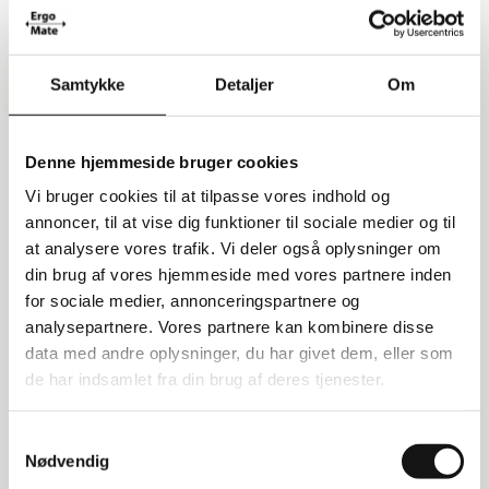
Samtykke
Detaljer
Om
Denne hjemmeside bruger cookies
Vi bruger cookies til at tilpasse vores indhold og
annoncer, til at vise dig funktioner til sociale medier og til
at analysere vores trafik. Vi deler også oplysninger om
din brug af vores hjemmeside med vores partnere inden
3381114218
Lås til 2 pallerammer
for sociale medier, annonceringspartnere og
analysepartnere. Vores partnere kan kombinere disse
Minimumskøb 5 stk.
data med andre oplysninger, du har givet dem, eller som
de har indsamlet fra din brug af deres tjenester.
65,00 kr
81,25 kr inkl. moms
Samtykkevalg
Nødvendig