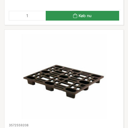
Køb nu
3572559208