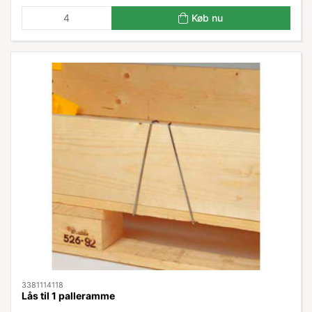
Køb nu
3381114118
Lås til 1 palleramme