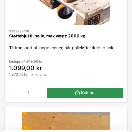
3382232418
Støttehjul til palle, max vægt: 2000 kg.
Til transport af lange emner, når palleløfter ikke er nok
Listepris 1.315,00 kr
1.099,00 kr
1.373,75 kr inkl. moms
Køb nu