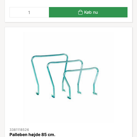
Køb nu
3381118526
Palleben højde 85 cm.