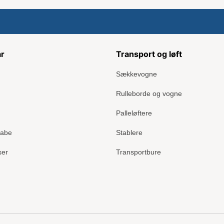
ar
Transport og løft
Sækkevogne
Rulleborde og vogne
Palleløftere
kabe
Stablere
ser
Transportbure