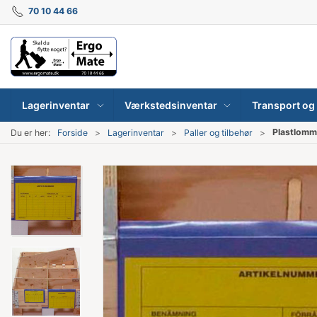
70 10 44 66
Lagerinventar
Værkstedsinventar
Transport og 
Plastlomm
Du er her:
Forside
Lagerinventar
Paller og tilbehør