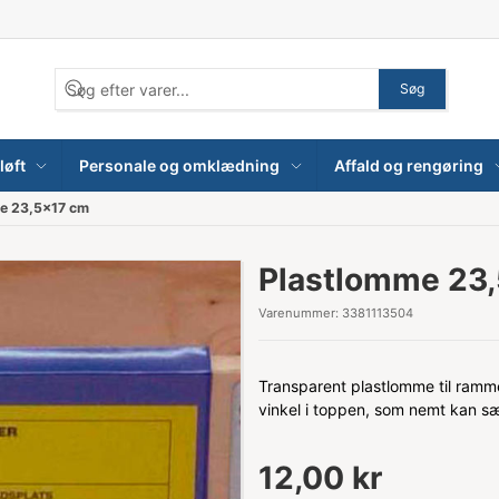
Søg
løft
Personale og omklædning
Affald og rengøring
e 23,5x17 cm
Plastlomme 23
Varenummer:
3381113504
Transparent plastlomme til ram
vinkel i toppen, som nemt kan sæ
12,00 kr