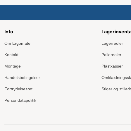
Info
Lagerinvent
Om Ergomate
Lagerreoler
Kontakt
Pallereoler
Montage
Plastkasser
Handelsbetingelser
Omklædningss
Fortrydelsesret
Stiger og stillad
Persondatapolitik