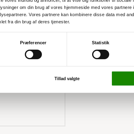
se vores indhold og annoncer, til at vise dig funktioner til sociale
oplysninger om din brug af vores hjemmeside med vores partnere i
ysepartnere. Vores partnere kan kombinere disse data med andr
r. Den er gennemsigtig
et fra din brug af deres tjenester.
oppen, som gør det nemt
stekøbet er 100 stk.
Præferencer
Statistik
rvenlig og praktisk. Den
 den vinklede top sikrer,
Tillad valgte