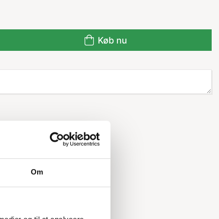
Køb nu
Om