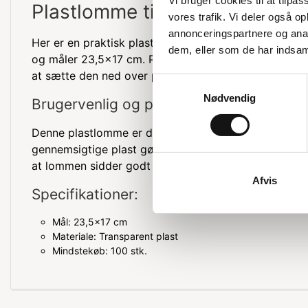
Vi bruger cookies til at tilpas
Plastlomme til ramme
vores trafik. Vi deler også 
annonceringspartnere og anal
Her er en praktisk plastlomme, der passer til ramme
dem, eller som de har indsaml
og måler 23,5x17 cm. Plastlommen har en vinkel i t
at sætte den ned over pallerammen. Bemærk, at mind
Samtykkevalg
Nødvendig
Brugervenlig og praktisk
Denne plastlomme er designet til at være både bruge
gennemsigtige plast gør det nemt at se indholdet, og
at lommen sidder godt fast på pallerammen.
Afvis
Specifikationer:
Mål: 23,5x17 cm
Materiale: Transparent plast
Mindstekøb: 100 stk.