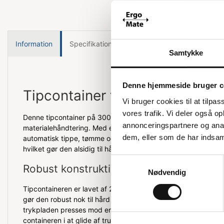
Information
Specifikationer
Samtykke
Denne hjemmeside bruger c
Tipcontainer til truck i høj kval
Vi bruger cookies til at tilpas
vores trafik. Vi deler også 
Denne tipcontainer på 300 liter er designet til effektiv affald
annonceringspartnere og anal
materialehåndtering. Med en smart fjedertrykplade på bund
dem, eller som de har indsaml
automatisk tippe, tømme og låse sig selv. Der er også muligh
hvilket gør den alsidig til håndtering af metal, glas, træ, papi
Samtykkevalg
Robust konstruktion
Nødvendig
Tipcontaineren er lavet af 2 mm helsvejset stål og har en pulv
gør den robust nok til hård håndtering med truck. Tømnings
trykpladen presses mod en overflade, hvilket også øger sikk
containeren i at glide af truckgaflerne. Når trykpladen frigør