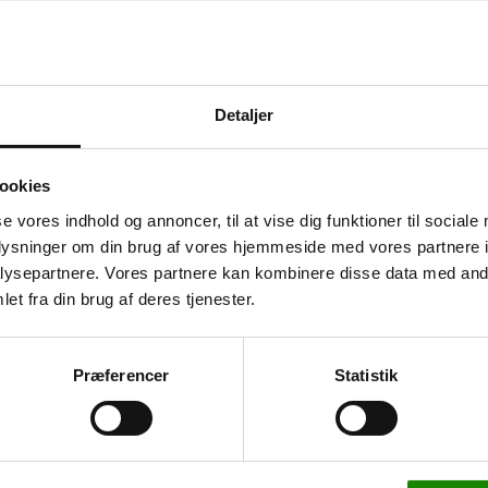
Detaljer
ookies
itet
se vores indhold og annoncer, til at vise dig funktioner til sociale
oplysninger om din brug af vores hjemmeside med vores partnere i
ssortering og
ysepartnere. Vores partnere kan kombinere disse data med andr
rammen kan containeren
et fra din brug af deres tjenester.
ed for manuel tømning,
r, pap og andet affald.
3371219005
Præferencer
Statistik
Hjulsæt i nylon, hvid. 4
stk. m. bremse
erlakeret overflade, hvilket
mekanismen aktiveres, når
1.395,00 kr
erheden ved at forhindre
1.743,75 kr inkl. moms
es, vender containeren