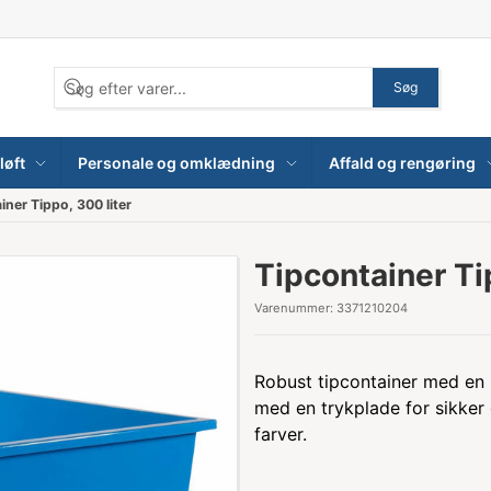
Søg
løft
Personale og omklædning
Affald og rengøring
iner Tippo, 300 liter
Tipcontainer Ti
Varenummer:
3371210204
Robust tipcontainer med en k
med en trykplade for sikker o
farver.