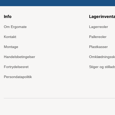
Info
Lagerinvent
Om Ergomate
Lagerreoler
Kontakt
Pallereoler
Montage
Plastkasser
Handelsbetingelser
Omklædningss
Fortrydelsesret
Stiger og stillad
Persondatapolitik