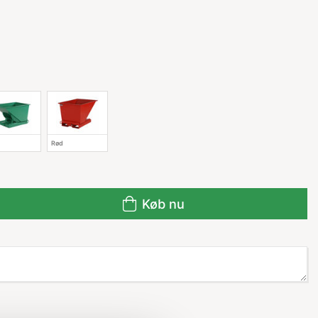
Rød
Køb nu