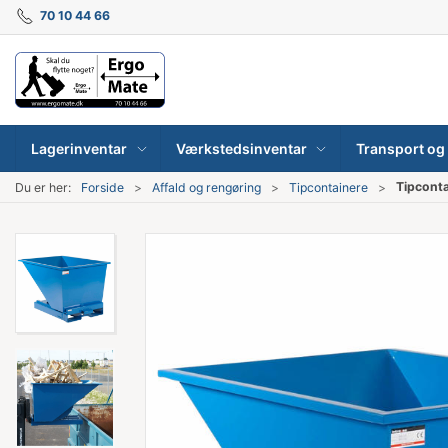
70 10 44 66
Lagerinventar
Værkstedsinventar
Transport og 
Tipconta
Du er her:
Forside
Affald og rengøring
Tipcontainere