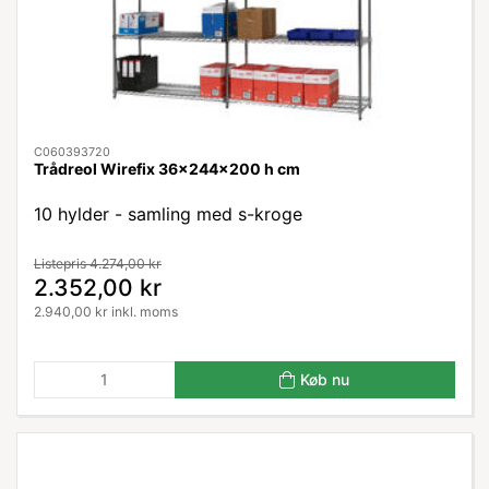
C060393720
Trådreol Wirefix 36x244x200 h cm
10 hylder - samling med s-kroge
Listepris 4.274,00 kr
2.352,00 kr
2.940,00 kr inkl. moms
Køb nu