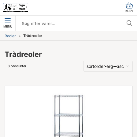
KURV
MENU
Trådreoler
Reoler
Trådreoler
sortorder-erg--asc
8 produkter