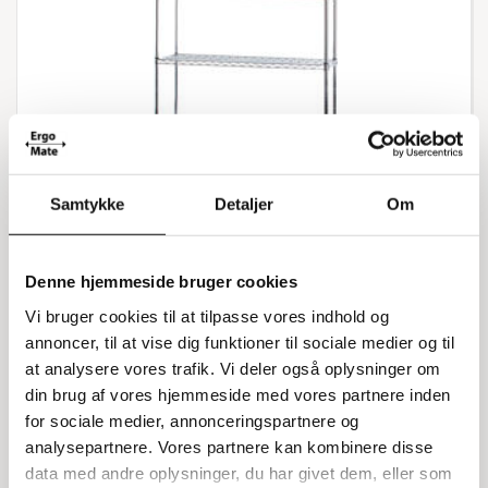
Samtykke
Detaljer
Om
Denne hjemmeside bruger cookies
Vi bruger cookies til at tilpasse vores indhold og
C058315520
Trådreol Wirefix 36x122x200 h cm
annoncer, til at vise dig funktioner til sociale medier og til
at analysere vores trafik. Vi deler også oplysninger om
5 flytbare hylder
din brug af vores hjemmeside med vores partnere inden
for sociale medier, annonceringspartnere og
Listepris 2.191,00 kr
analysepartnere. Vores partnere kan kombinere disse
1.203,00 kr
data med andre oplysninger, du har givet dem, eller som
1.503,75 kr inkl. moms