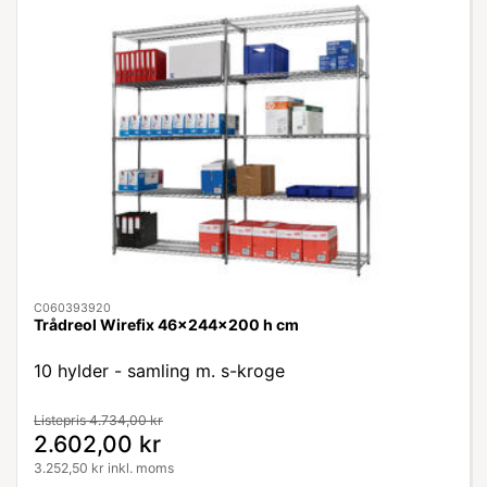
C060393920
Trådreol Wirefix 46x244x200 h cm
10 hylder - samling m. s-kroge
Listepris 4.734,00 kr
2.602,00 kr
3.252,50 kr inkl. moms