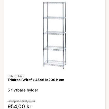
C058314420
Trådreol Wirefix 46x61x200 h cm
5 flytbare hylder
Listepris 1.691,00 kr
954,00 kr