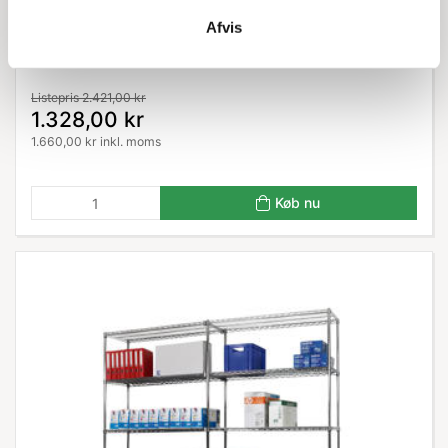
Trådreol Wirefix 46x122x200 h cm
Afvis
5 flytbare hylder
Listepris 2.421,00 kr
1.328,00 kr
1.660,00 kr inkl. moms
Køb nu