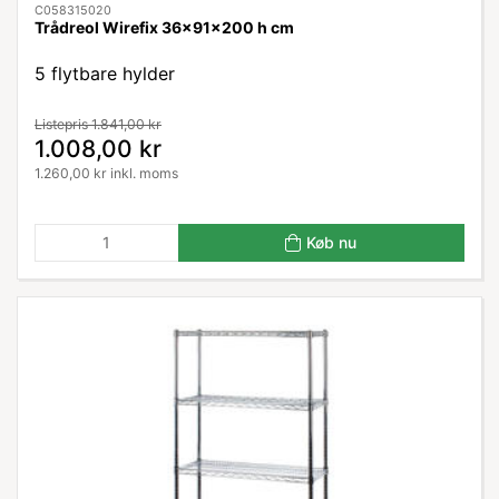
C058315020
Trådreol Wirefix 36x91x200 h cm
5 flytbare hylder
Listepris 1.841,00 kr
1.008,00 kr
1.260,00 kr inkl. moms
Køb nu