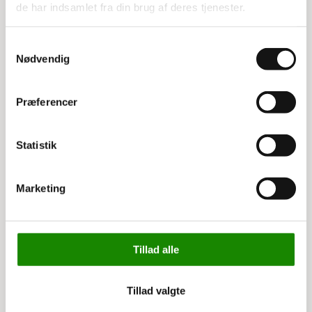
de har indsamlet fra din brug af deres tjenester.
Køb nu
Samtykkevalg
Nødvendig
Præferencer
Statistik
Marketing
Tillad alle
Tillad valgte
C058315720