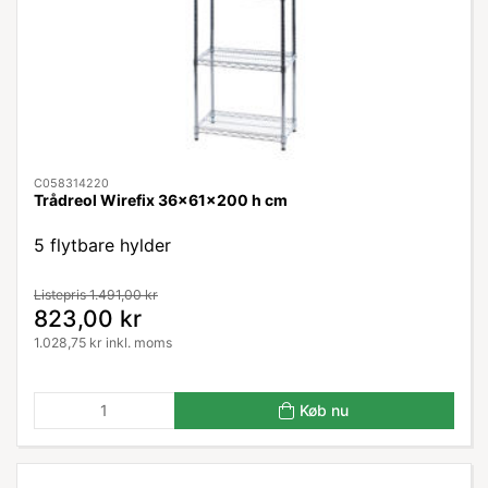
C058314220
Trådreol Wirefix 36x61x200 h cm
5 flytbare hylder
Listepris 1.491,00 kr
823,00 kr
1.028,75 kr inkl. moms
Køb nu