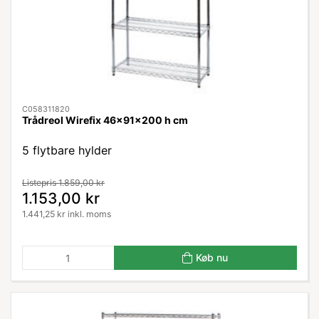
C058311820
Trådreol Wirefix 46x91x200 h cm
5 flytbare hylder
Listepris 1.859,00 kr
1.153,00 kr
1.441,25 kr inkl. moms
Køb nu