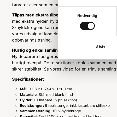
tørvarer eller som en praktisk reol i arbejdsområder.
Samtykkevalg
Tilpas med ekstra tilbehør
For maksimal fleksibilitet
Nødvendig
med ekstra hylder, hyldeplader og tilbehør som bøj
S-hyldekrogene kan reolen udvides og tilpasses præci
vores udvalg af løsdele og tilbehør for at få den per
opbevaringsløsning.
Afvis
Hurtig og enkel samling
Reolen samles nemt uden br
Hyldebærere fastgøres til de 200 cm høje reolstænge
hurtigt ovenpå. De to sektioner kobles sammen med
sikrer stabilitet. Se vores video for en trinvis samling
Specifikationer:
Mål:
D 36 x B 244 x H 200 cm
Materiale:
Stål med blank finish
Hylder:
10 flytbare (5 pr. sektion)
Reolstænger:
6 reolstænger inkl. justerbare stillesko
Sammensætning:
10 S-hyldekroge
Kapacitet:
Op til 100 kg pr. hylde (med fødder)