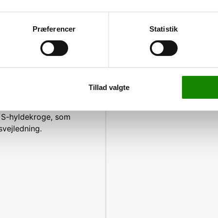
 kan Wirefix tilpasses
Præferencer
Statistik
lestænger og kroge. Med
st til dine behov. Se
fekte
Tillad valgte
ug af værktøj.
r, og hylderne placeres
 S-hyldekroge, som
svejledning.