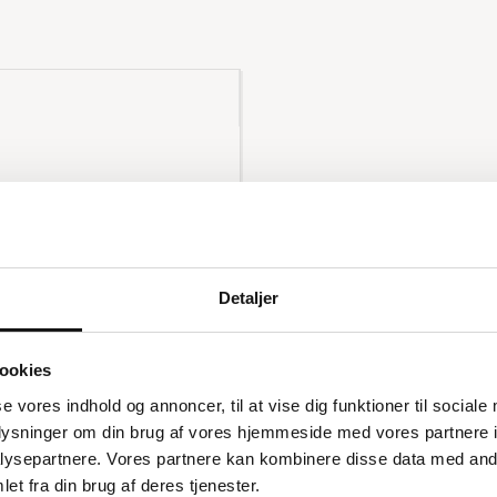
og fleksibel
er perfekt til kontorer,
Detaljer
 en belastningskapacitet
 ideel til opbevaring af
som mobil enhed? Tilkøb
ookies
se vores indhold og annoncer, til at vise dig funktioner til sociale
oplysninger om din brug af vores hjemmeside med vores partnere i
så et populært valg i
ysepartnere. Vores partnere kan kombinere disse data med andr
in closets, entréer og
et fra din brug af deres tjenester.
fte til opbevaring af