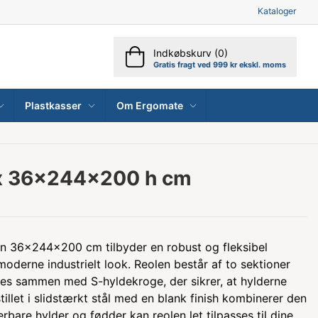
Kataloger
Indkøbskurv (0)
Gratis fragt ved 999 kr ekskl. moms
Plastkasser
Om Ergomate
ix 36x244x200 h cm
sen 36x244x200 cm tilbyder en robust og fleksibel
derne industrielt look. Reolen består af to sektioner
es sammen med S-hyldekroge, der sikrer, at hylderne
illet i slidstærkt stål med en blank finish kombinerer den
rbare hylder og fødder kan reolen let tilpasses til dine