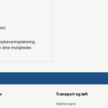
jul)
opbevaringsløsning.
m dine muligheder.
ar
Transport og løft
Sækkevogne