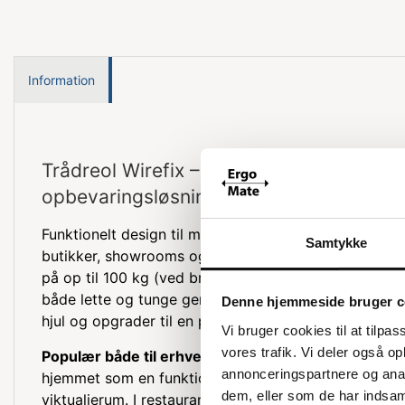
Information
Trådreol Wirefix – 36x244x200 cm: Stor 
opbevaringsløsning
Funktionelt design til mange formål Denne brede reol 
Samtykke
butikker, showrooms og lagerlokaler. Hver hylde har
på op til 100 kg (ved brug af fødder), hvilket gør den
både lette og tunge genstande. Skal reolen bruges 
Denne hjemmeside bruger c
hjul og opgrader til en pakkereol eller pakkevogn.
Vi bruger cookies til at tilpas
vores trafik. Vi deler også 
Populær både til erhverv og i hjemmet
Wirefix er og
annonceringspartnere og anal
hjemmet som en funktionel og stilfuld løsning i walk-
dem, eller som de har indsaml
viktualierum. I restauranter og køkkener bruges den o