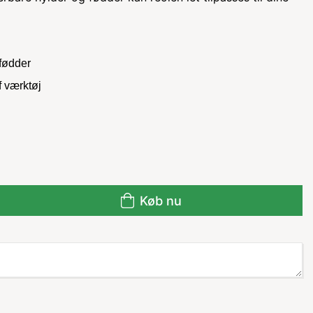
efødder
 værktøj
Køb nu