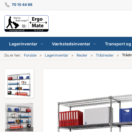
70 10 44 66
Lagerinventar
Værkstedsinventar
Transport og 
Trådr
Du er her:
Forside
Lagerinventar
Reoler
Trådreoler