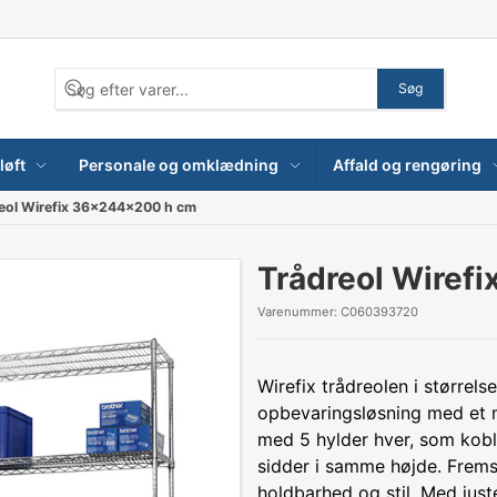
Søg
løft
Personale og omklædning
Affald og rengøring
eol Wirefix 36x244x200 h cm
Trådreol Wiref
Varenummer:
C060393720
Wirefix trådreolen i størrel
opbevaringsløsning med et mo
med 5 hylder hver, som kobl
sidder i samme højde. Fremst
holdbarhed og stil. Med juste