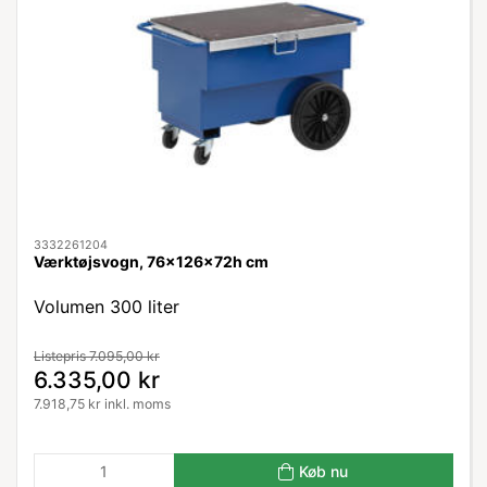
3332261204
Værktøjsvogn, 76x126x72h cm
Volumen 300 liter
Listepris 7.095,00 kr
6.335,00 kr
7.918,75 kr inkl. moms
Køb nu