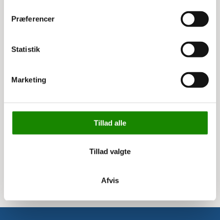
Præferencer
3503153009
Værktøjskasse m. stort håndtag
Statistik
Kan låses med hængelås
Marketing
Listepris 315,00 kr
79,00 kr
98,75 kr inkl. moms
Tillad alle
Køb nu
Tillad valgte
Viser 1 til 3 af 3
20
Afvis