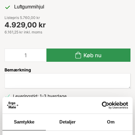
Luftgummihjul
Listepris 5.760,00 kr
4.929,00 kr
6.161,25 kr inkl. moms
Køb nu
Bemærkning
Leveringstid: 1-3 hverdage
Information
Specifikationer
Samtykke
Detaljer
Om