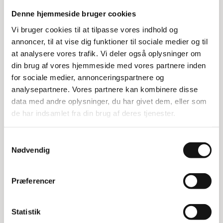
Værktøjsvogn i stål
Denne hjemmeside bruger cookies
Vi bruger cookies til at tilpasse vores indhold og
Her har du en robust værktøjsvogn, der er lavet af
annoncer, til at vise dig funktioner til sociale medier og til
1,5 mm blålakeret stålplade. Låget er fremstillet af
at analysere vores trafik. Vi deler også oplysninger om
2 mm aluzink plade og har en 9 mm træplade på
din brug af vores hjemmeside med vores partnere inden
toppen. Den er udstyret med en stærk låsebolt,
for sociale medier, annonceringspartnere og
som sikres med en hængelås, så dine værktøjer er
analysepartnere. Vores partnere kan kombinere disse
godt beskyttet.
data med andre oplysninger, du har givet dem, eller som
Funktioner
de har indsamlet fra din brug af deres tjenester.
Værktøjsvognen har en rummelig kapacitet på 160
Samtykkevalg
liter, hvilket giver dig masser af plads til
Nødvendig
opbevaring. Den er også let at flytte rundt takket
være de store luftgummihjul med en diameter på
Præferencer
26 cm. Med håndtaget inkluderet er den samlede
længde 149 cm, hvilket gør den nem at
manøvrere.
Statistik